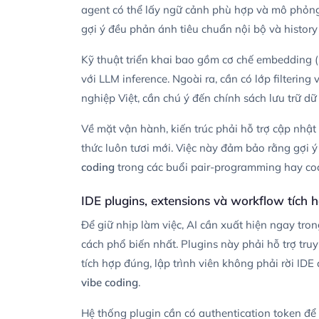
agent có thể lấy ngữ cảnh phù hợp và mô phỏng
gợi ý đều phản ánh tiêu chuẩn nội bộ và history
Kỹ thuật triển khai bao gồm cơ chế embedding (
với LLM inference. Ngoài ra, cần có lớp filtering
nghiệp Việt, cần chú ý đến chính sách lưu trữ dữ
Về mặt vận hành, kiến trúc phải hỗ trợ cập nhật
thức luôn tươi mới. Việc này đảm bảo rằng gợi ý
coding
trong các buổi pair-programming hay co
IDE plugins, extensions và workflow tích 
Để giữ nhịp làm việc, AI cần xuất hiện ngay tron
cách phổ biến nhất. Plugins này phải hỗ trợ truy 
tích hợp đúng, lập trình viên không phải rời IDE 
vibe coding
.
Hệ thống plugin cần có authentication token để 