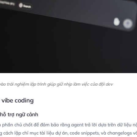
ào trải nghiệm lập trình giúp giữ nhịp làm việc của đội dev
 vibe coding
hỗ trợ ngữ cảnh
phần chủ chốt để đảm bảo rằng agent trả lời dựa trên dữ liệu nộ
 cách lập chỉ mục tài liệu dự án, code snippets, và changelogs và