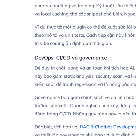
phục vụ auditing và training. Kỹ thuật cần thiế
và local caching cho các snippet phổ biến. Ngoài 
Ví dụ thực tế: một plugin có thể đề xuất sửa lỗi
theo mô tả và unit tests. Cách tiếp cận này kh
trì
vibe coding
ổn định qua thời gian.
DevOps, CI/CD và governance
Để duy trì chất lượng và an toàn khi tích hợp AI
này bao gồm static analysis, security scan, và k
kiểm soát để tránh regression và lỗ hổng bảo mật
Governance bao gồm chính sách về dữ liệu huấn 
trường sản xuất. Doanh nghiệp nên xây dựng chec
động trong CI/CD. Những quy trình này là nền t
Đặc biệt, tích hợp với
RAG & Chatbot Developm
và thiết lập governance phù hợp với luật định đ