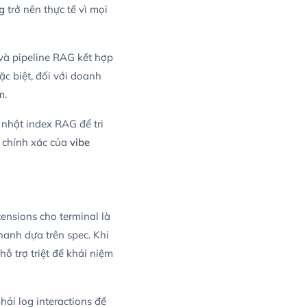
g
trở nên thực tế vì mọi
và pipeline RAG kết hợp
ặc biệt, đối với doanh
m.
 nhật index RAG để tri
ộ chính xác của
vibe
tensions cho terminal là
nhanh dựa trên spec. Khi
hỗ trợ triệt để khái niệm
ải log interactions để