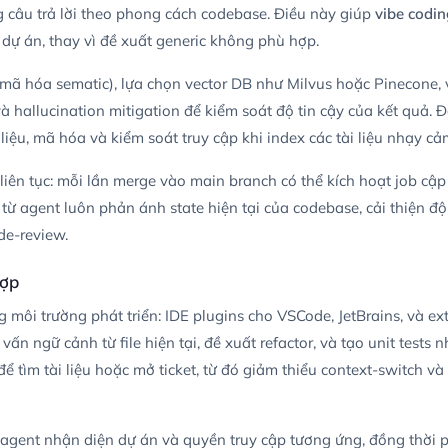
 câu trả lời theo phong cách codebase. Điều này giúp
vibe codin
 dự án, thay vì đề xuất generic không phù hợp.
mã hóa sematic), lựa chọn vector DB như Milvus hoặc Pinecone, 
 và hallucination mitigation để kiểm soát độ tin cậy của kết quả. Đ
 liệu, mã hóa và kiểm soát truy cập khi index các tài liệu nhạy cả
 liên tục: mỗi lần merge vào main branch có thể kích hoạt job cập
 từ agent luôn phản ánh state hiện tại của codebase, cải thiện đ
de-review.
hợp
g môi trường phát triển: IDE plugins cho VSCode, JetBrains, và ex
vấn ngữ cảnh từ file hiện tại, đề xuất refactor, và tạo unit tests 
để tìm tài liệu hoặc mở ticket, từ đó giảm thiểu context-switch và 
agent nhận diện dự án và quyền truy cập tương ứng, đồng thời ph