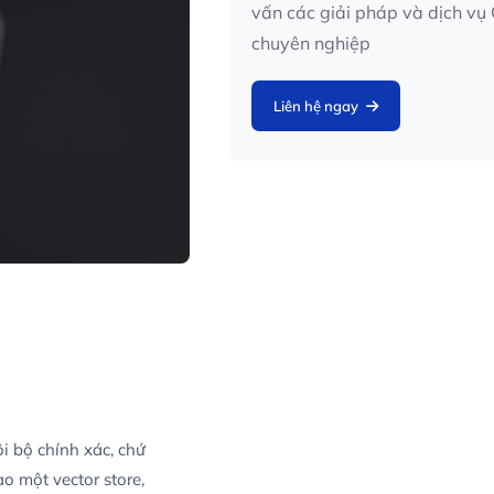
vấn các giải pháp và dịch v
chuyên nghiệp
Liên hệ ngay
i bộ chính xác, chứ
o một vector store,