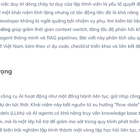
việc duy trì dòng chảy tư duy của lập trình viên là yếu tố quyết
ư một khái niệm tĩnh lặng nhưng có tác động lớn: đó là khả năn
developer không bị ngắt quãng bởi nhiệm vụ phụ, tìm kiếm tài liệ
oding
giúp giảm thời gian context-switch, tăng tốc độ phản hồi kh
gent thông minh và RAG pipelines. Bài viết này phân tích sâu quy 
ở Việt Nam, kèm theo ví dụ code, checklist triển khai và liên kết 
trọng
i công cụ AI hoạt động như một đồng hành liên tục, giữ nhịp công
ự án tức thời. Khái niệm này bắt nguồn từ xu hướng "flow state"
dels (LLMs) và AI agents có khả năng truy vấn knowledge base
ên, mà là một lớp hỗ trợ để giảm ma sát trong quy trình phát triển
ể biến trải nghiệm lập trình thành một vòng lặp học hỏi liên tục, 