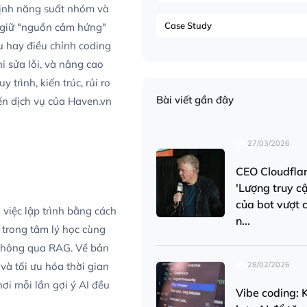
 định năng suất nhóm và
Case Study
g giữ "nguồn cảm hứng"
u hay điều chỉnh coding
i sửa lỗi, và nâng cao
trình, kiến trúc, rủi ro
Bài viết gần đây
đến dịch vụ của Haven.vn
27/03/2026
CEO Cloudflar
'Lượng truy c
của bot vượt 
 việc lập trình bằng cách
n...
 trong tâm lý học cùng
 thông qua RAG. Về bản
28/02/2026
 và tối ưu hóa thời gian
nơi mỗi lần gợi ý AI đều
Vibe coding: 