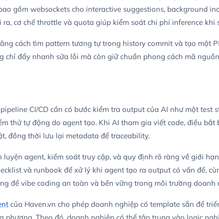
t bao gồm websockets cho interactive suggestions, background in
ra, cơ chế throttle và quota giúp kiểm soát chi phí inference khi
 bằng cách tìm pattern tương tự trong history commit và tạo một 
ông chỉ đẩy nhanh sửa lỗi mà còn giữ chuẩn phong cách mã nguồn,
, pipeline CI/CD cần có bước kiểm tra output của AI như một test s
iểm thử tự động do agent tạo. Khi AI tham gia viết code, điều bắt 
, đồng thời lưu lại metadata để traceability.
luyện agent, kiểm soát truy cập, và quy định rõ ràng về giới hạ
klist và runbook để xử lý khi agent tạo ra output có vấn đề, cùn
ảng để vibe coding an toàn và bền vững trong môi trường doanh 
ent
của Haven.vn cho phép doanh nghiệp có template sẵn để triể
ịa phương. Theo đó, doanh nghiệp có thể tập trung vào logic nghi