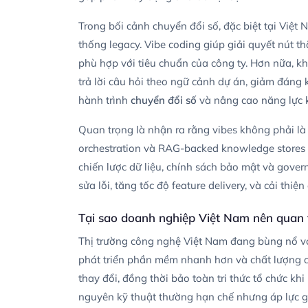
Trong bối cảnh chuyển đổi số, đặc biệt tại Việ
thống legacy. Vibe coding giúp giải quyết nút th
phù hợp với tiêu chuẩn của công ty. Hơn nữa, kh
trả lời câu hỏi theo ngữ cảnh dự án, giảm đáng 
hành trình
chuyển đổi số
và nâng cao năng lực 
Quan trọng là nhận ra rằng vibes không phải là 
orchestration và RAG-backed knowledge stores cù
chiến lược dữ liệu, chính sách bảo mật và gover
sửa lỗi, tăng tốc độ feature delivery, và cải thi
Tại sao doanh nghiệp Việt Nam nên quan
Thị trường công nghệ Việt Nam đang bùng nổ vớ
phát triển phần mềm nhanh hơn và chất lượng c
thay đổi, đồng thời bảo toàn tri thức tổ chức kh
nguyên kỹ thuật thường hạn chế nhưng áp lực gi