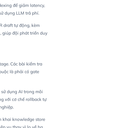
dexing để giảm latency,
 sử dụng LLM trả phí.
PR draft tự động, kèm
 giúp đội phát triển duy
tage. Các bài kiểm tra
buộc là phải có gate
n sử dụng AI trong môi
g với cơ chế rollback tự
nghiệp.
n khai knowledge store
ệp vụ thay vì lo về hạ