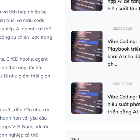
hợp AI để tăn
hiệu suất lập t
 và tích hợp nhiều hệ
iến trúc, và mẫu code
nghiệp, AI agents có thể
28/02/2026
công cụ chiến lược trong
Vibe Coding:
Playbook triể
khai AI cho độ
ns, CI/CD hooks, agent
ph...
inh thái này đòi hỏi
ực tế như giảm thời gian
28/02/2026
Vibe Coding: 
hiệu suất phá
 xuất, dẫn đến nhu cầu
triển bằng AI
nhanh hơn với yêu cầu
e-ups Việt Nam, nơi tài
anh nghiệp có thể