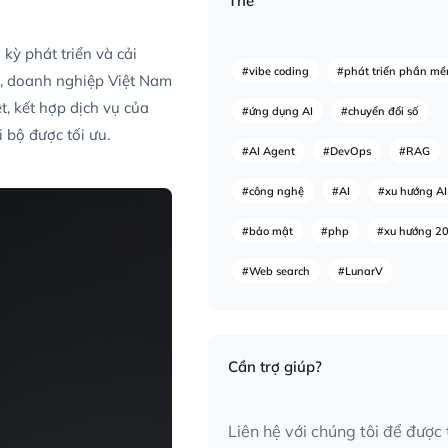
Thẻ
kỳ phát triển và cải
#vibe coding
#phát triển phần m
G, doanh nghiệp Việt Nam
, kết hợp dịch vụ của
#ứng dụng AI
#chuyển đổi số
i bộ được tối ưu.
#AI Agent
#DevOps
#RAG
#công nghệ
#AI
#xu hướng AI
#bảo mật
#php
#xu hướng 2
#Web search
#LunarV
Cần trợ giúp?
Liên hệ với chúng tôi để được 