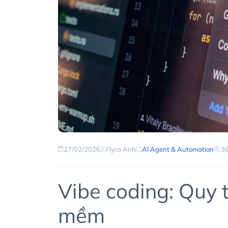
27/02/2026
Flyco Anh
AI Agent & Automation
36
Vibe coding: Quy t
mềm