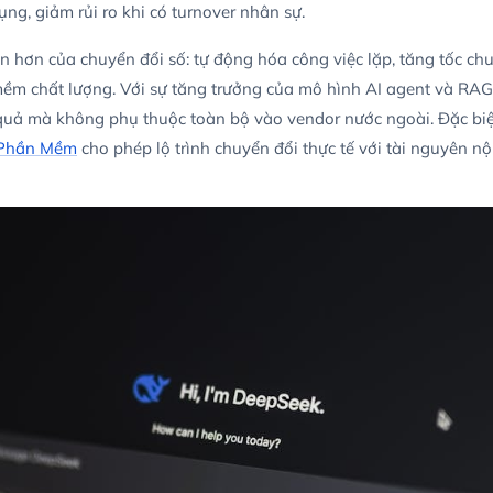
ụng, giảm rủi ro khi có turnover nhân sự.
n hơn của chuyển đổi số: tự động hóa công việc lặp, tăng tốc chu 
ềm chất lượng. Với sự tăng trưởng của mô hình AI agent và RA
 quả mà không phụ thuộc toàn bộ vào vendor nước ngoài. Đặc biệt
n Phần Mềm
cho phép lộ trình chuyển đổi thực tế với tài nguyên nộ