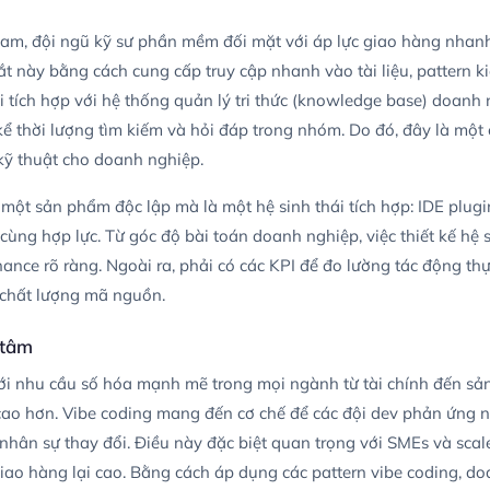
t Nam, đội ngũ kỹ sư phần mềm đối mặt với áp lực giao hàng nhanh
ắt này bằng cách cung cấp truy cập nhanh vào tài liệu, pattern k
i tích hợp với hệ thống quản lý tri thức (knowledge base) doanh 
kể thời lượng tìm kiếm và hỏi đáp trong nhóm. Do đó, đây là một 
kỹ thuật cho doanh nghiệp.
một sản phẩm độc lập mà là một hệ sinh thái tích hợp: IDE plugi
ng hợp lực. Từ góc độ bài toán doanh nghiệp, việc thiết kế hệ s
nance rõ ràng. Ngoài ra, phải có các KPI để đo lường tác động th
ện chất lượng mã nguồn.
 tâm
i nhu cầu số hóa mạnh mẽ trong mọi ngành từ tài chính đến sản
ao hơn. Vibe coding mang đến cơ chế để các đội dev phản ứng 
i nhân sự thay đổi. Điều này đặc biệt quan trọng với SMEs và scal
ao hàng lại cao. Bằng cách áp dụng các pattern vibe coding, do