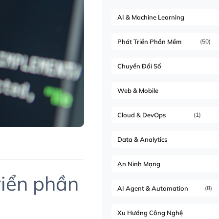
AI & Machine Learning
Phát Triển Phần Mềm
(50)
Chuyển Đổi Số
Web & Mobile
Cloud & DevOps
(1)
Data & Analytics
An Ninh Mạng
riển phần
AI Agent & Automation
(8)
Xu Hướng Công Nghệ