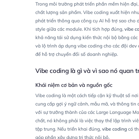
Trong môi trường phát triển phần mềm hiện đại, 
chất lượng sản phẩm. Vibe coding xuất hiện nh
phát triển thông qua công cụ AI hỗ trợ sao cho 
style giữa các module. Khi tích hợp đúng,
vibe c
khả năng tái sử dụng kiến thức nội bộ bằng các a
và lộ trình áp dụng vibe coding cho các đội dev 
để hỗ trợ chuyển đổi số doanh nghiệp.
Vibe coding là gì và vì sao nó quan 
Khái niệm cơ bản và nguồn gốc
Vibe coding là một cách tiếp cận kỹ thuật số nơ
cung cấp gợi ý ngữ cảnh, mẫu mã, và thông tin d
với sự trưởng thành của các Large Language Mo
chất, nó không phải là việc thay thế lập trình vi
tập trung. Nếu triển khai đúng,
vibe coding
có th
góp phần xây dựng tri thức nội bộ.