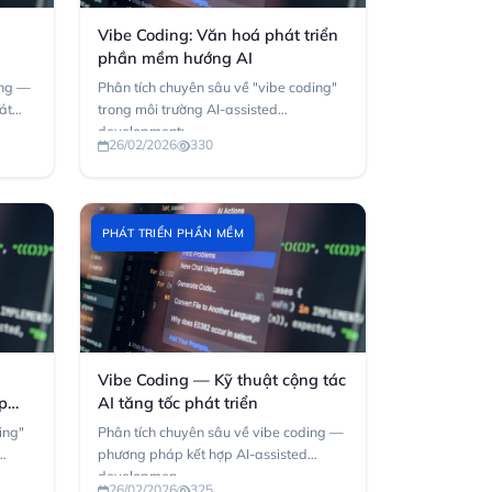
h
Vibe Coding: Văn hoá phát triển
phần mềm hướng AI
ing —
Phân tích chuyên sâu về "vibe coding"
hát
trong môi trường AI-assisted
development:...
26/02/2026
330
PHÁT TRIỂN PHẦN MỀM
Vibe Coding — Kỹ thuật cộng tác
p
AI tăng tốc phát triển
ing"
Phân tích chuyên sâu về vibe coding —
phương pháp kết hợp AI-assisted
developmen...
26/02/2026
325