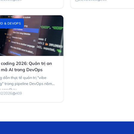
D & DEVOPS
 coding 2026: Quản trị an
 mã AI trong DevOps
 dẫn thực tế quản trị "vibe
g" trong pipeline DevOps năm
 sandbox...
02/2026
409