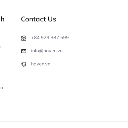
ch
Contact Us
+84 929 387 599
i
info@haven.vn
haven.vn
ện