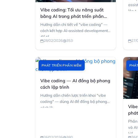
assis
Vibe coding: Tối ưu năng suất
lập t..
bằng AI trong phát triển phần
mềm
Hướng dẫn chi tiết về "vibe coding" —
cách kết hợp AI-assisted development
để tố...
28/02/2026
353
27/
PHÁT TRIỂN PHẦN MỀM
PHÁT
Vibe coding — AI đồng bộ phong
cách lập trình
Hướng dẫn chiến lược triển khai "vibe
coding" — dùng AI để đồng bộ phong
Vibe
cách lậ...
phát
Phân 
và AI
kiế...
26/02/2026
380
26/