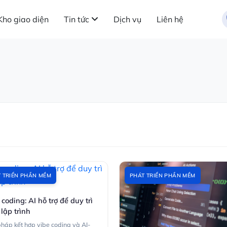
Kho giao diện
Tin tức
Dịch vụ
Liên hệ
 TRIỂN PHẦN MỀM
PHÁT TRIỂN PHẦN MỀM
 coding: AI hỗ trợ để duy trì
 lập trình
pháp kết hợp vibe coding và AI-