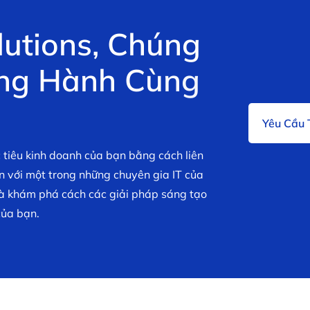
l
u
t
i
o
n
s
,
C
h
ú
n
g
n
g
H
à
n
h
C
ù
n
g
Yêu Cầu
 tiêu kinh doanh của bạn bằng cách liên
ấn với một trong những chuyên gia IT của
và khám phá cách các giải pháp sáng tạo
của bạn.