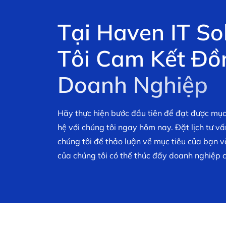
T
ạ
i
H
a
v
e
n
I
T
S
o
T
ô
i
C
a
m
K
ế
t
Đ
ồ
D
o
a
n
h
N
g
h
i
ệ
p
Hãy thực hiện bước đầu tiên để đạt được mục
hệ với chúng tôi ngay hôm nay. Đặt lịch tư v
chúng tôi để thảo luận về mục tiêu của bạn 
của chúng tôi có thể thúc đẩy doanh nghiệp 