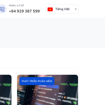
Make a Call
Tiếng Việt
+84 929 387 599
PHÁT TRIỂN PHẦN MỀM