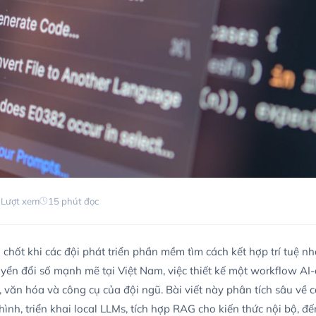
 Lượt xem
15 phút đọc
chốt khi các đội phát triển phần mềm tìm cách kết hợp trí tuệ nhâ
uyển đổi số mạnh mẽ tại Việt Nam, việc thiết kế một workflow AI-
, văn hóa và công cụ của đội ngũ. Bài viết này phân tích sâu về
hình, triển khai local LLMs, tích hợp RAG cho kiến thức nội bộ, đ