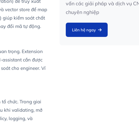
tion) để truy xuất
vấn các giải pháp và dịch vụ 
và vector store để map
chuyên nghiệp
) giúp kiểm soát chất
hay đổi mã tự động.
Liên hệ ngay
uan trọng. Extension
I-assistant cần được
soát cho engineer. Ví
 tổ chức. Trong giai
au khi validating, mở
cy, logging, và