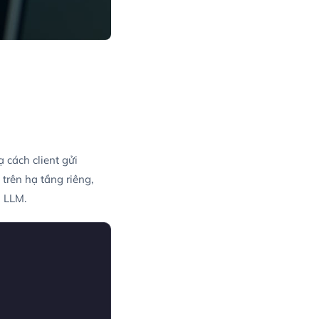
 cách client gửi
 trên hạ tầng riêng,
i LLM.