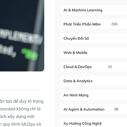
AI & Machine Learning
Phát Triển Phần Mềm
(50)
Chuyển Đổi Số
Web & Mobile
Cloud & DevOps
(1)
Data & Analytics
An Ninh Mạng
n tạo để duy trì trạng
assisted không chỉ là
AI Agent & Automation
(8)
 cách xây dựng môi
Xu Hướng Công Nghệ
ến quy trình MLOps và