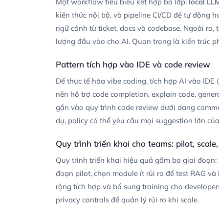
Một workflow tiêu biểu kết hợp ba lớp:
local LL
kiến thức nội bộ, và pipeline CI/CD để tự động
ngữ cảnh từ ticket, docs và codebase. Ngoài ra,
lượng đầu vào cho AI. Quan trọng là kiến trúc p
Pattern tích hợp vào IDE và code review
Để thực tế hóa vibe coding, tích hợp AI vào IDE
nên hỗ trợ code completion, explain code, gener
gắn vào quy trình code review dưới dạng commen
dụ, policy có thể yêu cầu mọi suggestion lớn của
Quy trình triển khai cho teams: pilot, scale
Quy trình triển khai hiệu quả gồm ba giai đoạn: p
đoạn pilot, chọn module ít rủi ro để test RAG và 
rộng tích hợp và bổ sung training cho developer
privacy controls để quản lý rủi ro khi scale.