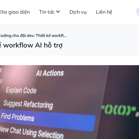
Kho giao diện
Tin tức
Dịch vụ
Liên hệ
oding cho đội dev: Thiết kế workfl...
ế workflow AI hỗ trợ