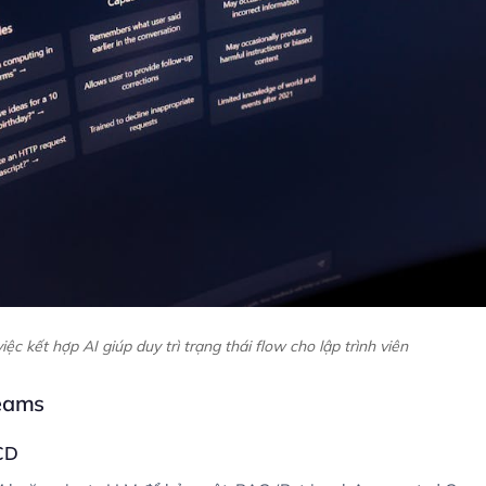
ệc kết hợp AI giúp duy trì trạng thái flow cho lập trình viên
teams
/CD