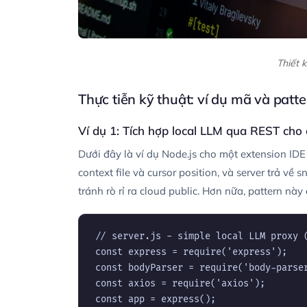
Thiết 
Thực tiễn kỹ thuật: ví dụ mã và patt
Ví dụ 1: Tích hợp local LLM qua REST cho 
Dưới đây là ví dụ Node.js cho một extension IDE
context file và cursor position, và server trả về
tránh rò rỉ ra cloud public. Hơn nữa, pattern n
// server.js - simple local LLM proxy (
const express = require('express');

const bodyParser = require('body-parser
const axios = require('axios');

const app = express();
