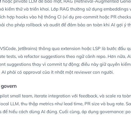
M
hoặc private LLM để bảo mật, RAG (Retrieval-Augmented Genera
 hoá kiểm thử và triển khai. Lớp RAG thường sử dụng embeddings 
 tích hợp hooks vào hệ thống CI (ví dụ pre-commit hoặc PR checks
hải cho phép rollback và audit để đảm bảo an toàn khi AI gợi ý t
 (VSCode, JetBrains) thông qua extension hoặc LSP là bước đầu q
ate tests, và refactor suggestions theo ngữ cảnh repo. Hơn nữa, A
t suggestions thay vì commit tự động; điều này giữ quyền kiểm 
 AI phải có approval của ít nhất một reviewer con người.
, govern
ilot small team, iterate integration với feedback, và scale ra toàn
local LLM, thu thập metrics như lead time, PR size và bug rate. S
s để hiểu cách dùng AI đúng. Cuối cùng, áp dụng governance: poli