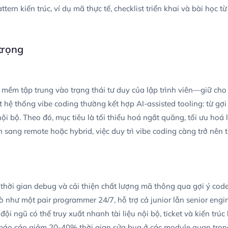
ern kiến trúc, ví dụ mã thực tế, checklist triển khai và bài học từ
 trọng
 mềm tập trung vào trạng thái tư duy của lập trình viên—giữ cho
 hệ thống vibe coding thường kết hợp AI-assisted tooling: từ gợi
c nội bộ. Theo đó, mục tiêu là tối thiểu hoá ngắt quãng, tối ưu hoá
n sang remote hoặc hybrid, việc duy trì vibe coding càng trở nên 
thời gian debug và cải thiện chất lượng mã thông qua gợi ý cod
ò như một pair programmer 24/7, hỗ trợ cả junior lẫn senior engin
 đội ngũ có thể truy xuất nhanh tài liệu nội bộ, ticket và kiến trú
c báo cáo giảm 20-40% thời gian sửa bug ở các module quan trọn