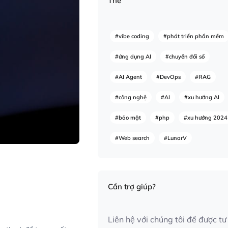
Thẻ
#vibe coding
#phát triển phần mềm
#ứng dụng AI
#chuyển đổi số
#AI Agent
#DevOps
#RAG
#công nghệ
#AI
#xu hướng AI
#bảo mật
#php
#xu hướng 2024
#Web search
#LunarV
Cần trợ giúp?
Liên hệ với chúng tôi để được tư