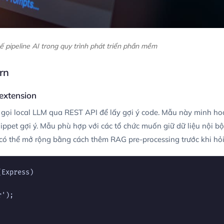
kế pipeline AI trong quy trình phát triển phần mềm
ern
extension
 gọi local LLM qua REST API để lấy gợi ý code. Mẫu này minh hoạ
 snippet gợi ý. Mẫu phù hợp với các tổ chức muốn giữ dữ liệu nội bộ
ày có thể mở rộng bằng cách thêm RAG pre-processing trước khi hỏ
Express)

');
