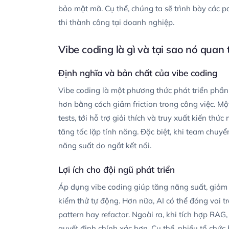
bảo mật mã. Cụ thể, chúng ta sẽ trình bày các patt
thi thành công tại doanh nghiệp.
Vibe coding là gì và tại sao nó quan
Định nghĩa và bản chất của vibe coding
Vibe coding là một phương thức phát triển phần
hơn bằng cách giảm friction trong công việc. Một
tests, tới hỗ trợ giải thích và truy xuất kiến thứ
tăng tốc lặp tính năng. Đặc biệt, khi team chuyể
năng suất do ngắt kết nối.
Lợi ích cho đội ngũ phát triển
Áp dụng vibe coding giúp tăng năng suất, giảm 
kiểm thử tự động. Hơn nữa, AI có thể đóng vai tr
pattern hay refactor. Ngoài ra, khi tích hợp RAG,
quyết định chính xác hơn. Cụ thể, nhiều tổ chứ