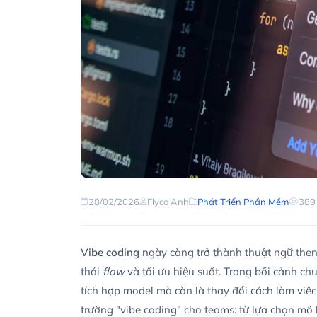
28/02/2026
Flyco Anh
Phát Triển Phần Mềm
389
Vibe coding
ngày càng trở thành thuật ngữ then 
thái
flow
và tối ưu hiệu suất. Trong bối cảnh ch
tích hợp model mà còn là thay đổi cách làm việc
trường "vibe coding" cho teams: từ lựa chọn mô 