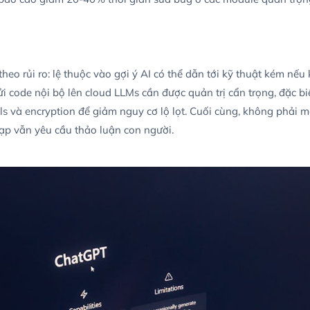
heo rủi ro: lệ thuộc vào gợi ý AI có thể dẫn tới kỹ thuật kém nế
ửi code nội bộ lên cloud LLMs cần được quản trị cẩn trọng, đặc bi
ls và encryption để giảm nguy cơ lộ lọt. Cuối cùng, không phải 
ạp vẫn yêu cầu thảo luận con người.