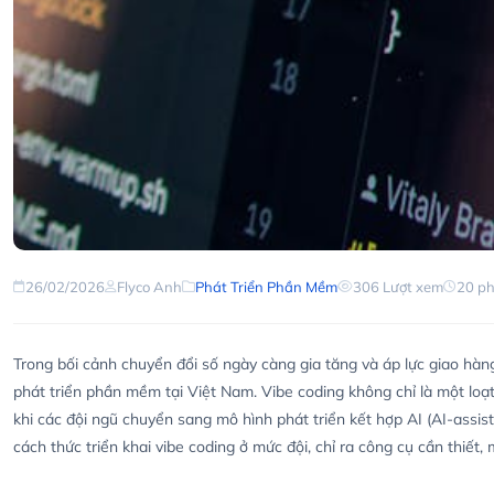
26/02/2026
Flyco Anh
Phát Triển Phần Mềm
306 Lượt xem
20 ph
Trong bối cảnh chuyển đổi số ngày càng gia tăng và áp lực giao h
phát triển phần mềm tại Việt Nam. Vibe coding không chỉ là một loạt ex
khi các đội ngũ chuyển sang mô hình phát triển kết hợp AI (AI-assiste
cách thức triển khai vibe coding ở mức đội, chỉ ra công cụ cần thiết,