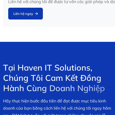
Liên hệ với chúng tôi để được tư vấn các giải pháp và 
Liên hệ ngay
T
ạ
i
H
a
v
e
n
I
T
S
o
l
u
t
i
o
n
s
,
C
h
ú
n
g
T
ô
i
C
a
m
K
ế
t
Đ
ồ
n
g
H
à
n
h
C
ù
n
g
D
o
a
n
h
N
g
h
i
ệ
p
Hãy thực hiện bước đầu tiên để đạt được mục tiêu kinh
doanh của bạn bằng cách liên hệ với chúng tôi ngay hôm