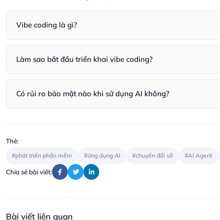
Vibe coding là gì?
Vibe coding là triết lý phát triển tập trung vào trải nghiệm lập t
Làm sao bắt đầu triển khai vibe coding?
Bắt đầu với pilot nhỏ, ưu tiên các tác vụ lặp như sinh unit test 
Có rủi ro bảo mật nào khi sử dụng AI không?
Có. Cần phân loại dữ liệu, avoid gửi thông tin nhạy cảm tới LLM
Thẻ:
#phát triển phần mềm
#ứng dụng AI
#chuyển đổi số
#AI Agent
Chia sẻ bài viết:
Bài viết liên quan