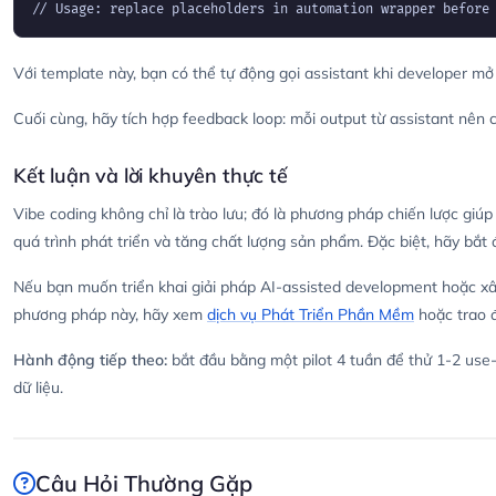
// Usage: replace placeholders in automation wrapper before
Với template này, bạn có thể tự động gọi assistant khi developer mở 
Cuối cùng, hãy tích hợp feedback loop: mỗi output từ assistant nên 
Kết luận và lời khuyên thực tế
Vibe coding không chỉ là trào lưu; đó là phương pháp chiến lược giú
quá trình phát triển và tăng chất lượng sản phẩm. Đặc biệt, hãy bắt
Nếu bạn muốn triển khai giải pháp AI-assisted development hoặc xây
phương pháp này, hãy xem
dịch vụ Phát Triển Phần Mềm
hoặc trao đ
Hành động tiếp theo:
bắt đầu bằng một pilot 4 tuần để thử 1-2 use-c
dữ liệu.
Câu Hỏi Thường Gặp