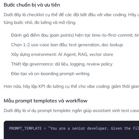
Bước chuẩn bị và ưu tiên
Dưới đây là checklist cụ thể để các đội bắt đầu với vibe coding. Hãy
từng bước nhỏ, đo lường và mở rộng.
Đánh giá điểm đau (pain points) hiện tại: time-to-first-commit, 
Chọn 1-2 use-case ban đầu: test generation, doc lookup
Xây dựng environment: AI Agent, RAG, vector store
Thiết lập governance: dữ liệu, logging, review policy
Đào tạo và on-boarding prompt-writing
Hơn nữa, hãy lập KPI đo lường cụ thể cho vibe coding: giảm thời gia
Mẫu prompt templates và workflow
Dưới đây là ví dụ prompt template ngắn giúp assistant sinh test cas
PROMPT_TEMPLATE = "You are a senior developer. Given the fil