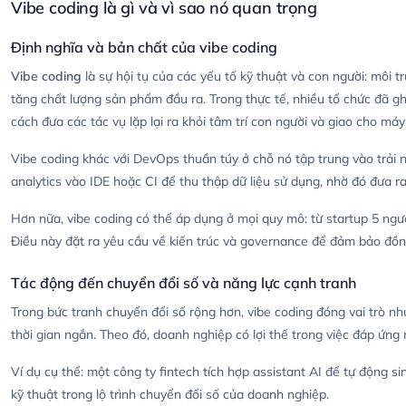
Vibe coding là gì và vì sao nó quan trọng
Định nghĩa và bản chất của vibe coding
Vibe coding
là sự hội tụ của các yếu tố kỹ thuật và con người: môi t
tăng chất lượng sản phẩm đầu ra. Trong thực tế, nhiều tổ chức đã ghi
cách đưa các tác vụ lặp lại ra khỏi tâm trí con người và giao cho máy 
Vibe coding khác với DevOps thuần túy ở chỗ nó tập trung vào trải n
analytics vào IDE hoặc CI để thu thập dữ liệu sử dụng, nhờ đó đưa ra 
Hơn nữa, vibe coding có thể áp dụng ở mọi quy mô: từ startup 5 ngư
Điều này đặt ra yêu cầu về kiến trúc và governance để đảm bảo đồng
Tác động đến chuyển đổi số và năng lực cạnh tranh
Trong bức tranh chuyển đổi số rộng hơn, vibe coding đóng vai trò nh
thời gian ngắn. Theo đó, doanh nghiệp có lợi thế trong việc đáp ứng 
Ví dụ cụ thể: một công ty fintech tích hợp assistant AI để tự động 
kỹ thuật trong lộ trình chuyển đổi số của doanh nghiệp.