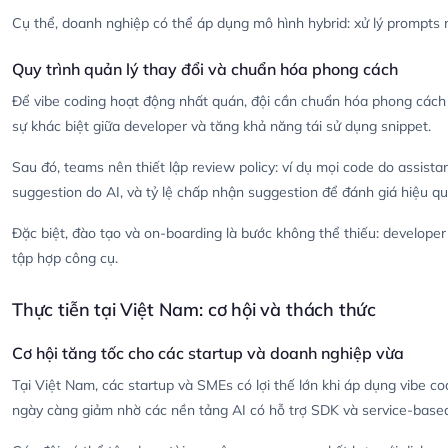
Cụ thể, doanh nghiệp có thể áp dụng mô hình hybrid: xử lý prompts 
Quy trình quản lý thay đổi và chuẩn hóa phong cách
Để vibe coding hoạt động nhất quán, đội cần chuẩn hóa phong cách c
sự khác biệt giữa developer và tăng khả năng tái sử dụng snippet.
Sau đó, teams nên thiết lập review policy: ví dụ mọi code do assista
suggestion do AI, và tỷ lệ chấp nhận suggestion để đánh giá hiệu qu
Đặc biệt, đào tạo và on-boarding là bước không thể thiếu: developer
tập hợp công cụ.
Thực tiễn tại Việt Nam: cơ hội và thách thức
Cơ hội tăng tốc cho các startup và doanh nghiệp vừa
Tại Việt Nam, các startup và SMEs có lợi thế lớn khi áp dụng vibe c
ngày càng giảm nhờ các nền tảng AI có hỗ trợ SDK và service-base