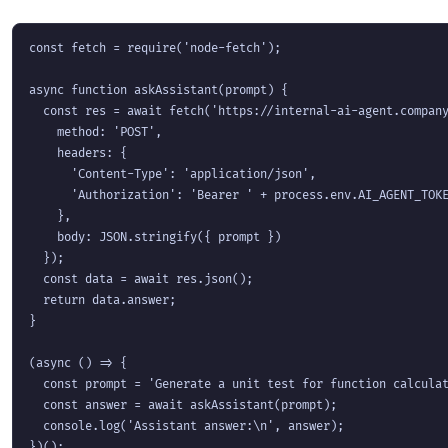
const fetch = require('node-fetch');

async function askAssistant(prompt) {

  const res = await fetch('https://internal-ai-agent.company
    method: 'POST',

    headers: {

      'Content-Type': 'application/json',

      'Authorization': 'Bearer ' + process.env.AI_AGENT_TOKE
    },

    body: JSON.stringify({ prompt })

  });

  const data = await res.json();

  return data.answer;

}

(async () => {

  const prompt = 'Generate a unit test for function calculat
  const answer = await askAssistant(prompt);

  console.log('Assistant answer:\n', answer);

})();