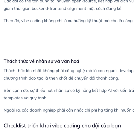
Các đội có thể tận dụng tài nguyên open-source, kết hợp với dịch v
giảm thời gian backend-frontend alignment một cách đáng kể.
Theo đó, vibe coding không chỉ là xu hướng kỹ thuật mà còn là công 
Thách thức về nhân sự và văn hoá
Thách thức lớn nhất không phải công nghệ mà là con người: developer
chương trình đào tạo là then chốt để chuyển đổi thành công.
Bên cạnh đó, sự thiếu hụt nhân sự có kỹ năng kết hợp AI với kiến trúc
templates và quy trình.
Ngoài ra, các doanh nghiệp phải cân nhắc chi phí hạ tầng khi muốn 
Checklist triển khai vibe coding cho đội của bạn