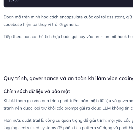
Đoạn mã trên minh hoạ cách encapsulate cuộc gọi tới assistant, giữ 
codebase hiện tại thay vì trả lời generic.
Tiếp theo, bạn có thể tích hợp bước gọi này vào pre-commit hook hoặc
Quy trình, governance và an toàn khi làm vibe codin
Chính sách dữ liệu và bảo mật
Khi AI tham gia vào quá trình phát triển,
bảo mật dữ liệu
và governan
tranh nên được loại trừ khỏi các prompt gửi ra cloud LLM không tin cậ
Hơn nữa, audit trail là công cụ quan trọng để giải trình: mọi yêu cầ
logging centralized systems để phân tích pattern sử dụng và phát hi