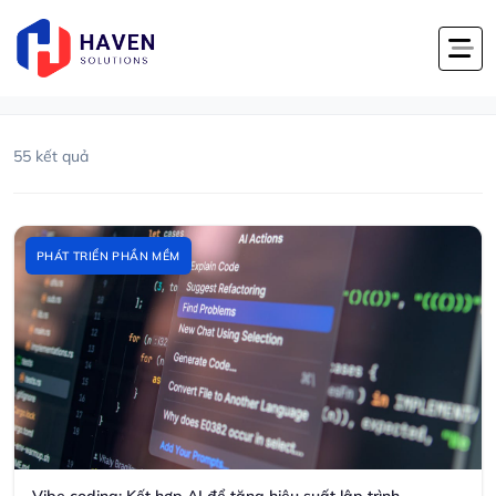
Trang chủ
Tin tức
#vibe coding
#vibe coding
58 bài viết với thẻ này
55 kết quả
PHÁT TRIỂN PHẦN MỀM