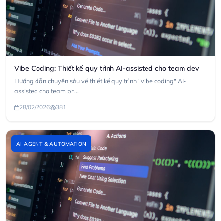
Vibe Coding: Thiết kế quy trình AI-assisted cho team dev
Hướng dẫn chuyên sâu về thiết kế quy trình "vibe coding" AI-
assisted cho team ph...
28/02/2026
381
AI AGENT & AUTOMATION