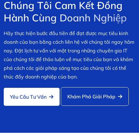
C
h
ú
n
g
T
ô
i
C
a
m
K
ế
t
Đ
ồ
n
g
H
à
n
h
C
ù
n
g
D
o
a
n
h
N
g
h
i
ệ
p
Hãy thực hiện bước đầu tiên để đạt được mục tiêu kinh
doanh của bạn bằng cách liên hệ với chúng tôi ngay hôm
nay. Đặt lịch tư vấn với một trong những chuyên gia IT
của chúng tôi để thảo luận về mục tiêu của bạn và khám
phá cách các giải pháp sáng tạo của chúng tôi có thể
thúc đẩy doanh nghiệp của bạn.
Khám Phá Giải Pháp
Yêu Cầu Tư Vấn