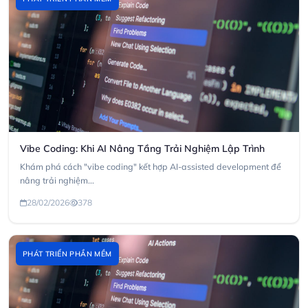
Vibe Coding: Khi AI Nâng Tầng Trải Nghiệm Lập Trình
Khám phá cách "vibe coding" kết hợp AI-assisted development để
nâng trải nghiệm...
28/02/2026
378
PHÁT TRIỂN PHẦN MỀM