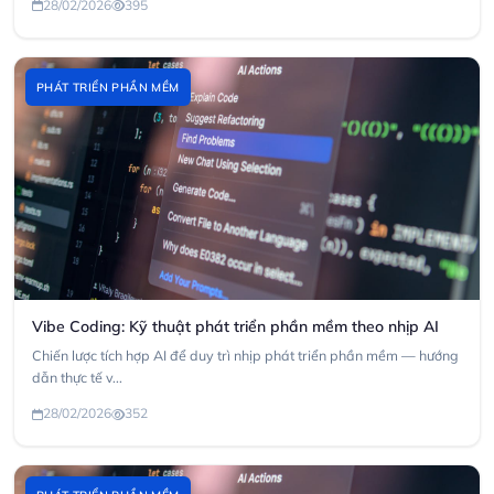
28/02/2026
395
PHÁT TRIỂN PHẦN MỀM
Vibe Coding: Kỹ thuật phát triển phần mềm theo nhịp AI
Chiến lược tích hợp AI để duy trì nhịp phát triển phần mềm — hướng
dẫn thực tế v...
28/02/2026
352