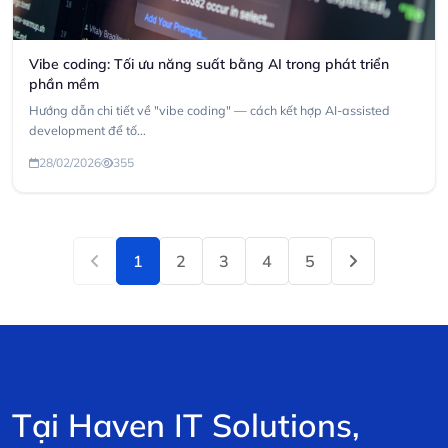
Vibe coding: Tối ưu năng suất bằng AI trong phát triển
phần mềm
Hướng dẫn chi tiết về "vibe coding" — cách kết hợp AI-assisted
development để tố...
28/02/2026
355
1
2
3
4
5
T
ạ
i
H
a
v
e
n
I
T
S
o
l
u
t
i
o
n
s
,