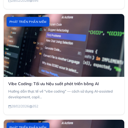
28/02/2026
395
PHÁT TRIỂN PHẦN MỀM
Vibe Coding: Tối ưu hiệu suất phát triển bằng AI
Hướng dẫn thực tế về "vibe coding" — cách sử dụng AI-assisted
development, copil...
28/02/2026
352
PHÁT TRIỂN PHẦN MỀM