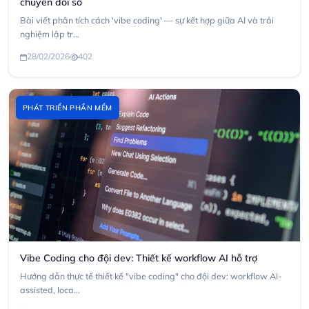
chuyển đổi số
Bài viết phân tích cách 'vibe coding' — sự kết hợp giữa AI và trải
nghiệm lập tr...
28/02/2026
402
PHÁT TRIỂN PHẦN MỀM
Vibe Coding cho đội dev: Thiết kế workflow AI hỗ trợ
Hướng dẫn thực tế thiết kế "vibe coding" cho đội dev: workflow AI-
assisted, loca...