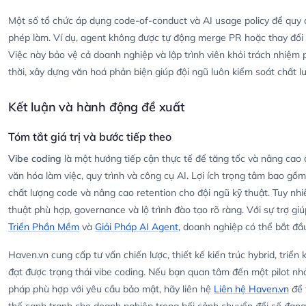
Một số tổ chức áp dụng code-of-conduct và AI usage policy để quy
phép làm. Ví dụ, agent không được tự động merge PR hoặc thay đổi
Việc này bảo vệ cả doanh nghiệp và lập trình viên khỏi trách nhiệ
thời, xây dựng văn hoá phản biện giúp đội ngũ luôn kiểm soát chất l
Kết luận và hành động đề xuất
Tóm tắt giá trị và bước tiếp theo
Vibe coding
là một hướng tiếp cận thực tế để tăng tốc và nâng cao
văn hóa làm việc, quy trình và công cụ AI. Lợi ích trọng tâm bao gồ
chất lượng code và nâng cao retention cho đội ngũ kỹ thuật. Tuy nhiê
thuật phù hợp, governance và lộ trình đào tạo rõ ràng. Với sự trợ g
Triển Phần Mềm
và
Giải Pháp AI Agent
, doanh nghiệp có thể bắt đầ
Haven.vn cung cấp tư vấn chiến lược, thiết kế kiến trúc hybrid, triể
đạt được trạng thái vibe coding. Nếu bạn quan tâm đến một pilot nh
pháp phù hợp với yêu cầu bảo mật, hãy liên hệ
Liên hệ Haven.vn
để t