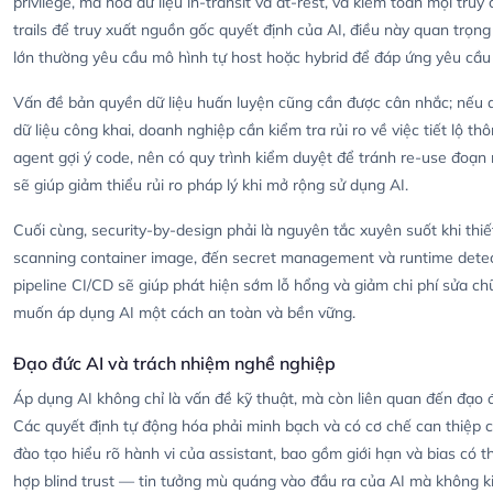
privilege, mã hoá dữ liệu in-transit và at-rest, và kiểm toán mọi tru
trails để truy xuất nguồn gốc quyết định của AI, điều này quan trọn
lớn thường yêu cầu mô hình tự host hoặc hybrid để đáp ứng yêu cầu 
Vấn đề bản quyền dữ liệu huấn luyện cũng cần được cân nhắc; nếu 
dữ liệu công khai, doanh nghiệp cần kiểm tra rủi ro về việc tiết lộ t
agent gợi ý code, nên có quy trình kiểm duyệt để tránh re-use đoạn
sẽ giúp giảm thiểu rủi ro pháp lý khi mở rộng sử dụng AI.
Cuối cùng, security-by-design phải là nguyên tắc xuyên suốt khi thiế
scanning container image, đến secret management và runtime detect
pipeline CI/CD sẽ giúp phát hiện sớm lỗ hổng và giảm chi phí sửa c
muốn áp dụng AI một cách an toàn và bền vững.
Đạo đức AI và trách nhiệm nghề nghiệp
Áp dụng AI không chỉ là vấn đề kỹ thuật, mà còn liên quan đến đạo 
Các quyết định tự động hóa phải minh bạch và có cơ chế can thiệp củ
đào tạo hiểu rõ hành vi của assistant, bao gồm giới hạn và bias có th
hợp blind trust — tin tưởng mù quáng vào đầu ra của AI mà không k