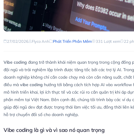
27/02/2026
Flyco Anh
Phát Triển Phần Mềm
331 Lượt xem
22 ph
Vibe coding
đang trở thành khái niệm quan trọng trong cộng đồng p
đội ngũ và trải nghiệm lập trình được tăng tốc bởi các trợ lý AI. Tro
doanh nghiệp không chỉ cần code chạy mà còn cần năng suất, chất lượ
điều mà
vibe coding
hướng tới bằng cách tích hợp AI vào workflow hà
mô hình triển khai, lợi ích thực tế và các rủi ro cần quản trị khi áp 
phần mềm tại Việt Nam. Bên cạnh đó, chúng tôi trình bày các ví dụ co
giúp đội ngũ dev đạt được trạng thái làm việc tối ưu, đồng thời liên
hỗ trợ chuyển đổi số cho doanh nghiệp.
Vibe coding là gì và vì sao nó quan trọng