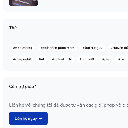
Thẻ
#vibe coding
#phát triển phần mềm
#ứng dụng AI
#chuyển đổi
#công nghệ
#AI
#xu hướng AI
#bảo mật
#php
#xu h
Cần trợ giúp?
Liên hệ với chúng tôi để được tư vấn các giải pháp và 
Liên hệ ngay