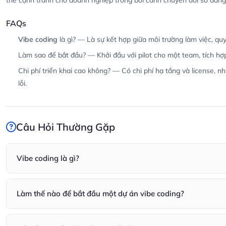
thế cạnh tranh cho doanh nghiệp trong bối cảnh chuyển đổi số đang
FAQs
Vibe coding
là gì? — Là sự kết hợp giữa môi trường làm việc, quy 
Làm sao để bắt đầu? — Khởi đầu với pilot cho một team, tích hợp
Chi phí triển khai cao không? — Có chi phí hạ tầng và license, 
lỗi.
Câu Hỏi Thường Gặp
Vibe coding là gì?
Vibe coding là sự kết hợp giữa văn hóa làm việc, quy trình và công
nghiệm developer.
Làm thế nào để bắt đầu một dự án vibe coding?
Bắt đầu bằng pilot cho một team nhỏ, tích hợp assistant vào IDE 
KPIs.