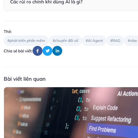
Các rủi ro chính khi dùng AI là gì?
Rủi ro bao gồm bảo mật dữ liệu, quyền riêng tư, và nguy cơ tin 
và audit trails.
Thẻ:
#phát triển phần mềm
#chuyển đổi số
#AI Agent
#RAG
#vibe
Chia sẻ bài viết:
Bài viết liên quan