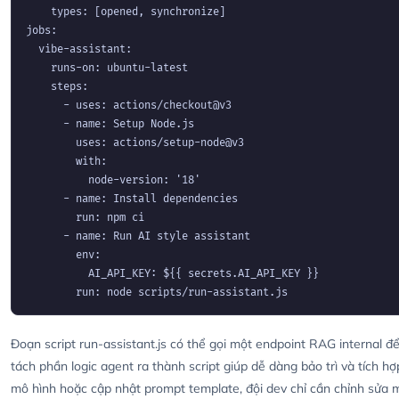
    types: [opened, synchronize]

jobs:

  vibe-assistant:

    runs-on: ubuntu-latest

    steps:

      - uses: actions/checkout@v3

      - name: Setup Node.js

        uses: actions/setup-node@v3

        with:

          node-version: '18'

      - name: Install dependencies

        run: npm ci

      - name: Run AI style assistant

        env:

          AI_API_KEY: ${{ secrets.AI_API_KEY }}

        run: node scripts/run-assistant.js 
Đoạn script run-assistant.js có thể gọi một endpoint RAG internal 
tách phần logic agent ra thành script giúp dễ dàng bảo trì và tích h
mô hình hoặc cập nhật prompt template, đội dev chỉ cần chỉnh sửa mo