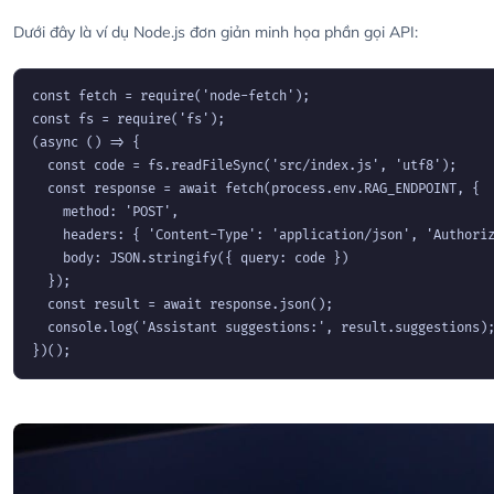
Dưới đây là ví dụ Node.js đơn giản minh họa phần gọi API:
const fetch = require('node-fetch');

const fs = require('fs');

(async () => {

  const code = fs.readFileSync('src/index.js', 'utf8');

  const response = await fetch(process.env.RAG_ENDPOINT, {

    method: 'POST',

    headers: { 'Content-Type': 'application/json', 'Authoriz
    body: JSON.stringify({ query: code })

  });

  const result = await response.json();

  console.log('Assistant suggestions:', result.suggestions);
})();