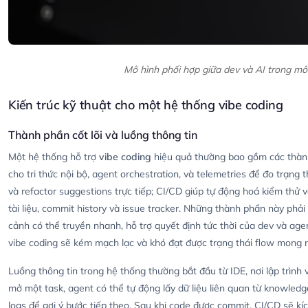
Mô hình phối hợp giữa dev và AI trong mô
Kiến trúc kỹ thuật cho một hệ thống vibe coding
Thành phần cốt lõi và luồng thông tin
Một hệ thống hỗ trợ
vibe coding
hiệu quả thường bao gồm các thành
cho tri thức nội bộ, agent orchestration, và telemetries để đo trạng 
và refactor suggestions trực tiếp; CI/CD giúp tự động hoá kiểm thử
tài liệu, commit history và issue tracker. Những thành phần này phải
cảnh có thể truyền nhanh, hỗ trợ quyết định tức thời của dev và age
vibe coding sẽ kém mạch lạc và khó đạt được trạng thái flow mong
Luồng thông tin trong hệ thống thường bắt đầu từ IDE, nơi lập trình 
mở một task, agent có thể tự động lấy dữ liệu liên quan từ knowledge
logs để gợi ý bước tiếp theo. Sau khi code được commit, CI/CD sẽ kíc