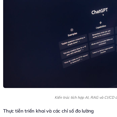
Kiến trúc tích hợp AI, RAG và CI/CD để
Thực tiễn triển khai và các chỉ số đo lường