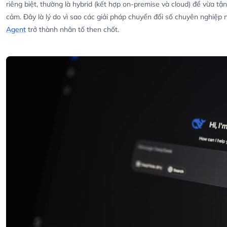
riêng biệt, thường là hybrid (kết hợp on-premise và cloud) để vừa t
cảm. Đây là lý do vì sao các giải pháp chuyển đổi số chuyên nghiệp
Agent
trở thành nhân tố then chốt.