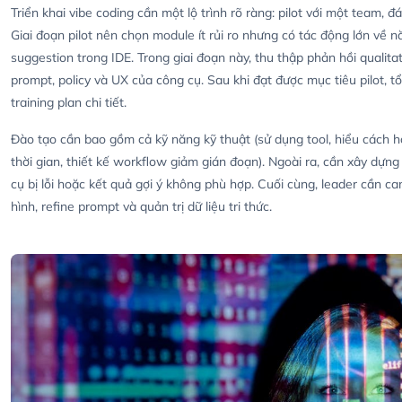
Triển khai vibe coding cần một lộ trình rõ ràng: pilot với một team, đ
Giai đoạn pilot nên chọn module ít rủi ro nhưng có tác động lớn về 
suggestion trong IDE. Trong giai đoạn này, thu thập phản hồi qualitat
prompt, policy và UX của công cụ. Sau khi đạt được mục tiêu pilot, t
training plan chi tiết.
Đào tạo cần bao gồm cả kỹ năng kỹ thuật (sử dụng tool, hiểu cách
thời gian, thiết kế workflow giảm gián đoạn). Ngoài ra, cần xây dựng
cụ bị lỗi hoặc kết quả gợi ý không phù hợp. Cuối cùng, leader cần c
hình, refine prompt và quản trị dữ liệu tri thức.