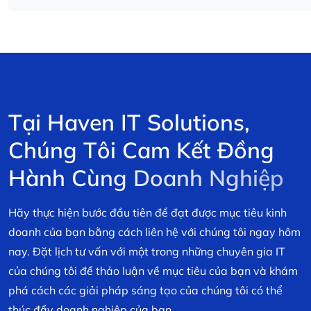
T
ạ
i
H
a
v
e
n
I
T
S
o
l
u
t
i
o
n
s
,
C
h
ú
n
g
T
ô
i
C
a
m
K
ế
t
Đ
ồ
n
g
H
à
n
h
C
ù
n
g
D
o
a
n
h
N
g
h
i
ệ
p
Hãy thực hiện bước đầu tiên để đạt được mục tiêu kinh
doanh của bạn bằng cách liên hệ với chúng tôi ngay hôm
nay. Đặt lịch tư vấn với một trong những chuyên gia IT
của chúng tôi để thảo luận về mục tiêu của bạn và khám
phá cách các giải pháp sáng tạo của chúng tôi có thể
thúc đẩy doanh nghiệp của bạn.