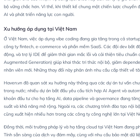
bộ vững chắc hơn. Vì thế, khi thiết kế chung một chiến lược chuyển 
AI và phát triển năng lực con người.
Xu hướng áp dụng tại Việt Nam
Ở Việt Nam, việc áp dụng vibe coding đang gia tăng trong cả startup
công ty fintech, e-commerce và phần mềm SaaS. Các đội dev bắt đầu
động, và trợ lý IDE để giảm thời gian mắc lỗi và cải thiện tiêu chuẩ
Augmented Generation) giúp khai thác tri thức nội bộ, giảm depend
nhân viên mới. Những thay đổi này phản ánh nhu cầu cấp thiết về tăn
Haven.vn đã quan sát xu hướng này thông qua các dự án tư vấn chu
trong nước; nhiều dự án bắt đầu yêu cầu tích hợp AI Agent và automat
khoản đầu tư cho hạ tầng AI, data pipeline và governance đang tăng 
suất và khả năng mở rộng. Ngoài ra, các chương trình đào tạo nội b
cũng xuất hiện nhiều hơn trong các công ty công nghệ lớn tại Việt 
Đồng thời, môi trường pháp lý và hạ tầng cloud tại Việt Nam đang ph
Tính sẵn sàng của dịch vụ đám mây, cùng với nhu cầu bảo mật dữ liệu 