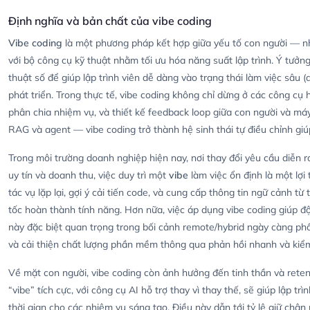
Định nghĩa và bản chất của vibe coding
Vibe coding
là một phương pháp kết hợp giữa yếu tố con người — như
với bộ công cụ kỹ thuật nhằm tối ưu hóa năng suất lập trình. Ý tưởng c
thuật số để giúp lập trình viên dễ dàng vào trạng thái làm việc sâu 
phát triển. Trong thực tế, vibe coding không chỉ dừng ở các công cụ 
phân chia nhiệm vụ, và thiết kế feedback loop giữa con người và máy.
RAG và agent — vibe coding trở thành hệ sinh thái tự điều chỉnh giúp 
Trong môi trường doanh nghiệp hiện nay, nơi thay đổi yêu cầu diễn ra
uy tín và doanh thu, việc duy trì một
vibe
làm việc ổn định là một lợi
tác vụ lặp lại, gợi ý cải tiến code, và cung cấp thông tin ngữ cảnh từ 
tốc hoàn thành tính năng. Hơn nữa, việc áp dụng vibe coding giúp đ
này đặc biệt quan trọng trong bối cảnh remote/hybrid ngày càng ph
và cải thiện chất lượng phần mềm thông qua phản hồi nhanh và kiểm 
Về mặt con người, vibe coding còn ảnh hưởng đến tinh thần và reten
“vibe” tích cực, với công cụ AI hỗ trợ thay vì thay thế, sẽ giúp lập t
thời gian cho các nhiệm vụ sáng tạo. Điều này dẫn tới tỷ lệ giữ chân