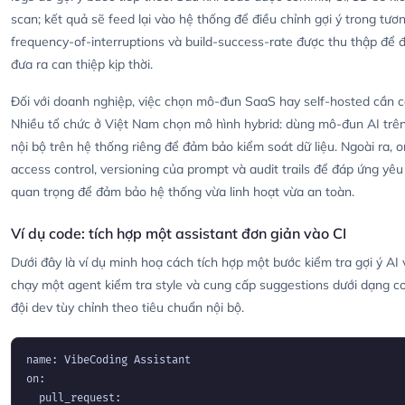
scan; kết quả sẽ feed lại vào hệ thống để điều chỉnh gợi ý trong tươ
frequency-of-interruptions và build-success-rate được thu thập để đ
đưa ra can thiệp kịp thời.
Đối với doanh nghiệp, việc chọn mô-đun SaaS hay self-hosted cần c
Nhiều tổ chức ở Việt Nam chọn mô hình hybrid: dùng mô-đun AI trên 
nội bộ trên hệ thống riêng để đảm bảo kiểm soát dữ liệu. Ngoài ra, 
access control, versioning của prompt và audit trails để đáp ứng yêu
quan trọng để đảm bảo hệ thống vừa linh hoạt vừa an toàn.
Ví dụ code: tích hợp một assistant đơn giản vào CI
Dưới đây là ví dụ minh hoạ cách tích hợp một bước kiểm tra gợi ý AI 
chạy một agent kiểm tra style và cung cấp suggestions dưới dạng 
đội dev tùy chỉnh theo tiêu chuẩn nội bộ.
name: VibeCoding Assistant

on:

  pull_request:
