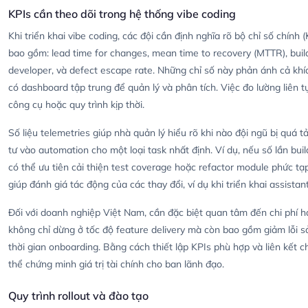
KPIs cần theo dõi trong hệ thống vibe coding
Khi triển khai vibe coding, các đội cần định nghĩa rõ bộ chỉ số chính
bao gồm: lead time for changes, mean time to recovery (MTTR), build
developer, và defect escape rate. Những chỉ số này phản ánh cả khía 
có dashboard tập trung để quản lý và phân tích. Việc đo lường liên 
công cụ hoặc quy trình kịp thời.
Số liệu telemetries giúp nhà quản lý hiểu rõ khi nào đội ngũ bị quá 
tư vào automation cho một loại task nhất định. Ví dụ, nếu số lần build
có thể ưu tiên cải thiện test coverage hoặc refactor module phức tạ
giúp đánh giá tác động của các thay đổi, ví dụ khi triển khai assista
Đối với doanh nghiệp Việt Nam, cần đặc biệt quan tâm đến chi phí h
không chỉ dừng ở tốc độ feature delivery mà còn bao gồm giảm lỗi s
thời gian onboarding. Bằng cách thiết lập KPIs phù hợp và liên kết c
thể chứng minh giá trị tài chính cho ban lãnh đạo.
Quy trình rollout và đào tạo