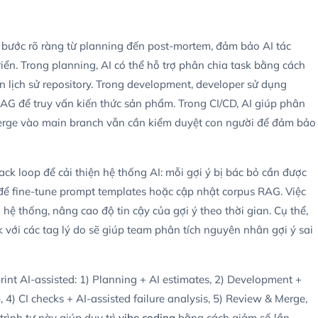
c bước rõ ràng từ planning đến post-mortem, đảm bảo AI tác
iển. Trong planning, AI có thể hỗ trợ phân chia task bằng cách
ên lịch sử repository. Trong development, developer sử dụng
 RAG để truy vấn kiến thức sản phẩm. Trong CI/CD, AI giúp phân
i merge vào main branch vẫn cần kiểm duyệt con người để đảm bảo
ck loop để cải thiện hệ thống AI: mỗi gợi ý bị bác bỏ cần được
để fine-tune prompt templates hoặc cập nhật corpus RAG. Việc
 hệ thống, nâng cao độ tin cậy của gợi ý theo thời gian. Cụ thể,
 với các tag lý do sẽ giúp team phân tích nguyên nhân gợi ý sai
rint AI-assisted: 1) Planning + AI estimates, 2) Development +
 4) CI checks + AI-assisted failure analysis, 5) Review & Merge,
rình tự này giúp duy trì
vibe coding
bằng cách giảm số lần