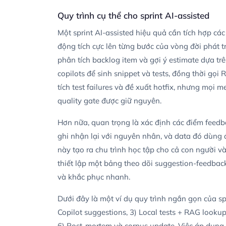
Quy trình cụ thể cho sprint AI-assisted
Một sprint AI-assisted hiệu quả cần tích hợp cá
động tích cực lên từng bước của vòng đời phát tr
phân tích backlog item và gợi ý estimate dựa tr
copilots để sinh snippet và tests, đồng thời gọi
tích test failures và đề xuất hotfix, nhưng mọ
quality gate được giữ nguyên.
Hơn nữa, quan trọng là xác định các điểm feedba
ghi nhận lại với nguyên nhân, và data đó dùng 
này tạo ra chu trình học tập cho cả con người và
thiết lập một bảng theo dõi suggestion-feedback
và khắc phục nhanh.
Dưới đây là một ví dụ quy trình ngắn gọn của sp
Copilot suggestions, 3) Local tests + RAG lookup,
6) Post-mortem và corpus update. Việc áp dụng t