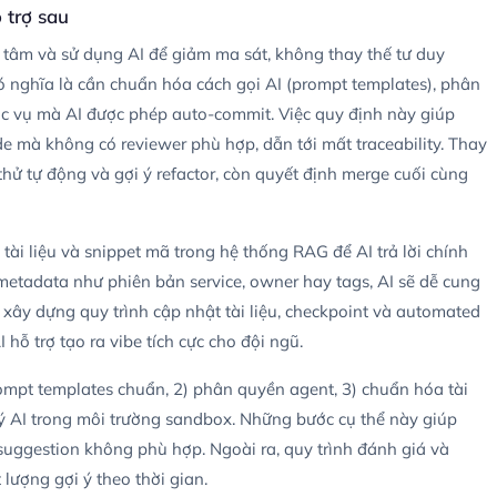
 trợ sau
 tâm và sử dụng AI để giảm ma sát, không thay thế tư duy
có nghĩa là cần chuẩn hóa cách gọi AI (prompt templates), phân
tác vụ mà AI được phép auto-commit. Việc quy định này giúp
de mà không có reviewer phù hợp, dẫn tới mất traceability. Thay
thử tự động và gợi ý refactor, còn quyết định merge cuối cùng
tài liệu và snippet mã trong hệ thống RAG để AI trả lời chính
etadata như phiên bản service, owner hay tags, AI sẽ dễ cung
, xây dựng quy trình cập nhật tài liệu, checkpoint và automated
hỗ trợ tạo ra vibe tích cực cho đội ngũ.
rompt templates chuẩn, 2) phân quyền agent, 3) chuẩn hóa tài
ợi ý AI trong môi trường sandbox. Những bước cụ thể này giúp
suggestion không phù hợp. Ngoài ra, quy trình đánh giá và
 lượng gợi ý theo thời gian.