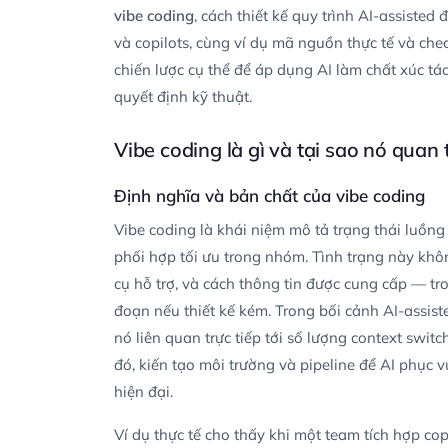
vibe coding
, cách thiết kế quy trình AI-assisted
và copilots, cùng ví dụ mã nguồn thực tế và che
chiến lược cụ thể để áp dụng AI làm chất xúc tá
quyết định kỹ thuật.
Vibe coding là gì và tại sao nó quan
Định nghĩa và bản chất của vibe coding
Vibe coding là khái niệm mô tả trạng thái luồng 
phối hợp tối ưu trong nhóm. Tình trạng này khô
cụ hỗ trợ, và cách thông tin được cung cấp — tr
đoạn nếu thiết kế kém. Trong bối cảnh AI-assis
nó liên quan trực tiếp tới số lượng context switch
đó, kiến tạo môi trường và pipeline để AI phục v
hiện đại.
Ví dụ thực tế cho thấy khi một team tích hợp co