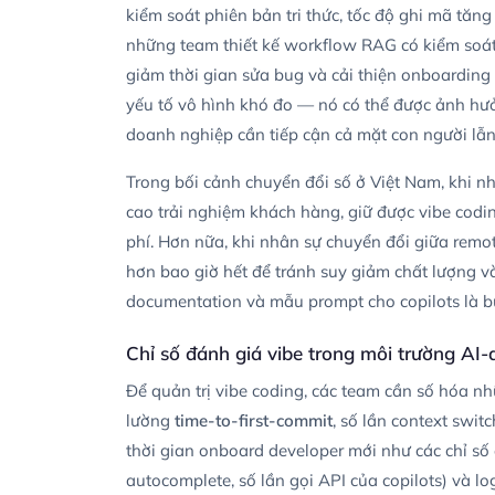
kiểm soát phiên bản tri thức, tốc độ ghi mã tăng 
những team thiết kế workflow RAG có kiểm soát
giảm thời gian sửa bug và cải thiện onboarding
yếu tố vô hình khó đo — nó có thể được ảnh hưở
doanh nghiệp cần tiếp cận cả mặt con người lẫn m
Trong bối cảnh chuyển đổi số ở Việt Nam, khi 
cao trải nghiệm khách hàng, giữ được vibe codin
phí. Hơn nữa, khi nhân sự chuyển đổi giữa remote
hơn bao giờ hết để tránh suy giảm chất lượng và
documentation và mẫu prompt cho copilots là b
Chỉ số đánh giá vibe trong môi trường AI-
Để quản trị vibe coding, các team cần số hóa n
lường
time-to-first-commit
, số lần context switc
thời gian onboard developer mới như các chỉ số 
autocomplete, số lần gọi API của copilots) và lo