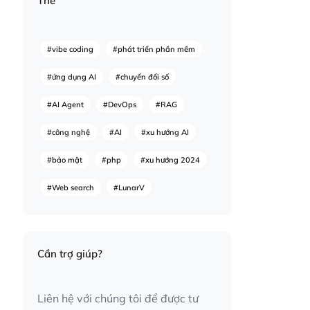
Thẻ
#vibe coding
#phát triển phần mềm
#ứng dụng AI
#chuyển đổi số
#AI Agent
#DevOps
#RAG
#công nghệ
#AI
#xu hướng AI
#bảo mật
#php
#xu hướng 2024
#Web search
#LunarV
Cần trợ giúp?
Liên hệ với chúng tôi để được tư