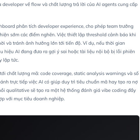
a developer về flow và chất lượng trả lời của AI agents cung cấp
hboard phân tích developer experience, cho phép team trưởng
hiện sớm các điểm nghẽn. Việc thiết lập threshold cảnh báo khi
ời và tránh ảnh hưởng lớn tới tiến độ. Ví dụ, nếu thời gian
 hiệu AI đang đưa ra gợi ý sai hoặc tài liệu nội bộ bị lỗi phiên
 lập tức.
tới chất lượng mã: code coverage, static analysis warnings và số
nh trực tiếp việc AI có giúp duy trì tiêu chuẩn mã hay tạo ra nợ
hồi qualitative sẽ tạo ra một hệ thống đánh giá vibe coding đầy
hợp với mục tiêu doanh nghiệp.