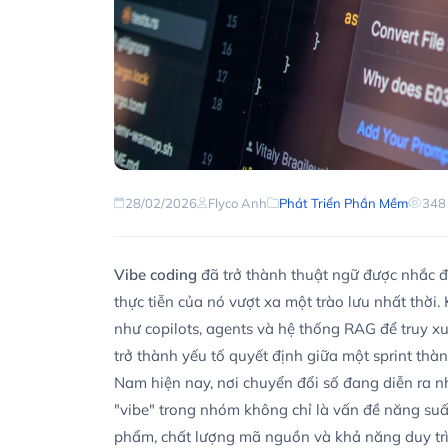
28/02/2026
Flyco Anh
Phát Triển Phần Mềm
348
Vibe coding
đã trở thành thuật ngữ được nhắc 
thực tiễn của nó vượt xa một trào lưu nhất thời
như copilots, agents và hệ thống RAG để truy xuấ
trở thành yếu tố quyết định giữa một sprint thà
Nam hiện nay, nơi chuyển đổi số đang diễn ra n
"vibe" trong nhóm không chỉ là vấn đề năng suấ
phẩm, chất lượng mã nguồn và khả năng duy trì h