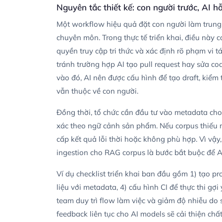
Nguyên tắc thiết kế: con người trước, AI hỗ
Một workflow hiệu quả đặt con người làm trung
chuyên môn. Trong thực tế triển khai, điều này 
quyền truy cập tri thức và xác định rõ phạm vi 
tránh trường hợp AI tạo pull request hay sửa co
vào đó, AI nên được cấu hình để tạo draft, kiểm 
vẫn thuộc về con người.
Đồng thời, tổ chức cần đầu tư vào metadata cho 
xác theo ngữ cảnh sản phẩm. Nếu corpus thiếu m
cấp kết quả lỗi thời hoặc không phù hợp. Vì vậy
ingestion cho RAG corpus là bước bắt buộc để AI 
Ví dụ checklist triển khai ban đầu gồm 1) tạo p
liệu với metadata, 4) cấu hình CI để thực thi g
team duy trì flow làm việc và giảm độ nhiễu do 
feedback liên tục cho AI models sẽ cải thiện chất