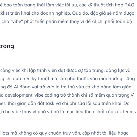
 để bảo toàn trạng thái làm việc tối ưu, các kỹ thuật tích hợp RAG
cklist triển khai cho doanh nghiệp. Qua đó, độc giả sẽ nắm được
c cho "vibe" phát triển phần mềm thay vì để AI chi phối toàn bộ
 trọng
công việc khi lập trình viên đạt được sự tập trung, động lực và
ng chỉ dựa trên kỹ thuật mà còn phụ thuộc vào môi trường, công
ong đó AI đóng vai trò vừa là trợ thủ vừa có khả năng làm gián
ted development,
vibe coding
trở thành chỉ số mềm quan trọng vì
es, thời gian dẫn dắt task và chi phí sửa lỗi sau triển khai. Do
ụ cho vibe thay vì phá vỡ nó là mục tiêu then chốt của các teams
pilots mà không có quy chuẩn truy vấn, cập nhật tài liệu hoặc