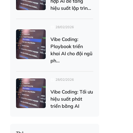
hợp AI để tăng
hiệu suất lập trìn...
28/02/2026
Vibe Coding:
Playbook triển
khai AI cho đội ngũ
ph...
28/02/2026
Vibe Coding: Tối ưu
hiệu suất phát
triển bằng AI