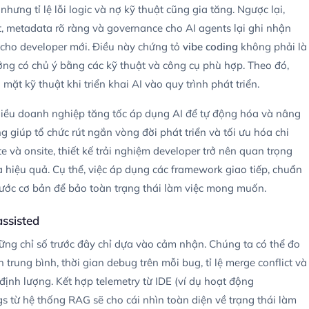
nhưng tỉ lệ lỗi logic và nợ kỹ thuật cũng gia tăng. Ngược lại,
, metadata rõ ràng và governance cho AI agents lại ghi nhận
 cho developer mới. Điều này chứng tỏ
vibe coding
không phải là
ng có chủ ý bằng các kỹ thuật và công cụ phù hợp. Theo đó,
ặt kỹ thuật khi triển khai AI vào quy trình phát triển.
nhiều doanh nghiệp tăng tốc áp dụng AI để tự động hóa và nâng
g giúp tổ chức rút ngắn vòng đời phát triển và tối ưu hóa chi
 và onsite, thiết kế trải nghiệm developer trở nên quan trọng
 hiệu quả. Cụ thể, việc áp dụng các framework giao tiếp, chuẩn
ước cơ bản để bảo toàn trạng thái làm việc mong muốn.
assisted
hững chỉ số trước đây chỉ dựa vào cảm nhận. Chúng ta có thể đo
h trung bình, thời gian debug trên mỗi bug, tỉ lệ merge conflict và
định lượng. Kết hợp telemetry từ IDE (ví dụ hoạt động
gs từ hệ thống RAG sẽ cho cái nhìn toàn diện về trạng thái làm