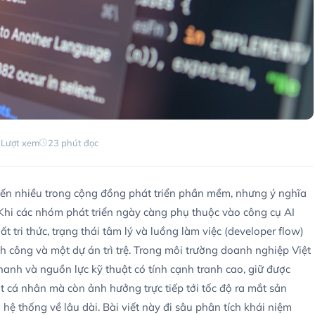
 Lượt xem
23 phút đọc
đến nhiều trong cộng đồng phát triển phần mềm, nhưng ý nghĩa
. Khi các nhóm phát triển ngày càng phụ thuộc vào công cụ AI
t tri thức, trạng thái tâm lý và luồng làm việc (developer flow)
nh công và một dự án trì trệ. Trong môi trường doanh nghiệp Việt
hanh và nguồn lực kỹ thuật có tính cạnh tranh cao, giữ được
t cá nhân mà còn ảnh hưởng trực tiếp tới tốc độ ra mắt sản
ệ thống về lâu dài. Bài viết này đi sâu phân tích khái niệm