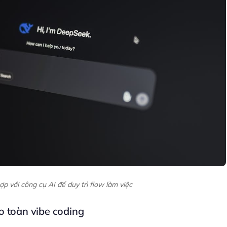
p với công cụ AI để duy trì flow làm việc
o toàn vibe coding