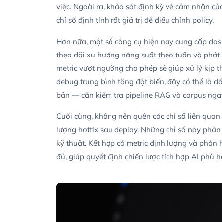
việc. Ngoài ra, khảo sát định kỳ về cảm nhận củ
chỉ số định tính rất giá trị để điều chỉnh policy.
Hơn nữa, một số công cụ hiện nay cung cấp das
theo dõi xu hướng năng suất theo tuần và phát 
metric vượt ngưỡng cho phép sẽ giúp xử lý kịp th
debug trung bình tăng đột biến, đây có thể là dấu
bản — cần kiểm tra pipeline RAG và corpus ngay
Cuối cùng, không nên quên các chỉ số liên quan 
lượng hotfix sau deploy. Những chỉ số này phản á
kỹ thuật. Kết hợp cả metric định lượng và phản 
đủ, giúp quyết định chiến lược tích hợp AI phù 