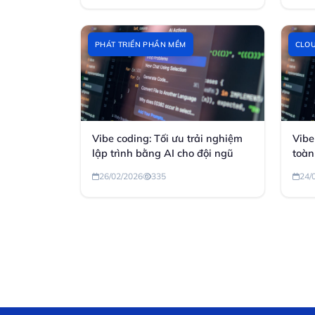
PHÁT TRIỂN PHẦN MỀM
CLOU
Vibe coding: Tối ưu trải nghiệm
Vibe
lập trình bằng AI cho đội ngũ
toàn
26/02/2026
335
24/