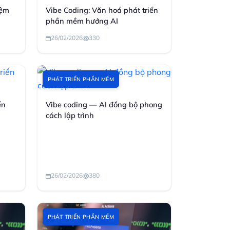
iệm
Vibe Coding: Văn hoá phát triển
phần mềm hướng AI
26/02/2026
330
PHÁT TRIỂN PHẦN MỀM
ển
Vibe coding — AI đồng bộ phong
cách lập trình
26/02/2026
380
PHÁT TRIỂN PHẦN MỀM