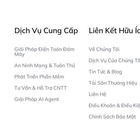
Dịch Vụ Cung Cấp
Liên Kết Hữu Í
Giải Pháp Điện Toán Đám
Về Chúng Tôi
Mây
Dịch Vụ Của Chúng Tô
An Ninh Mạng & Tuân Thủ
Tin Tức & Blog
Phát Triển Phần Mềm
Tài Sản Thương Hiệu
Tư Vấn & Hỗ Trợ CNTT
Liên Hệ
Giải Pháp AI Agent
Điều Khoản & Điều Ki
Chính Sách Bảo Mật