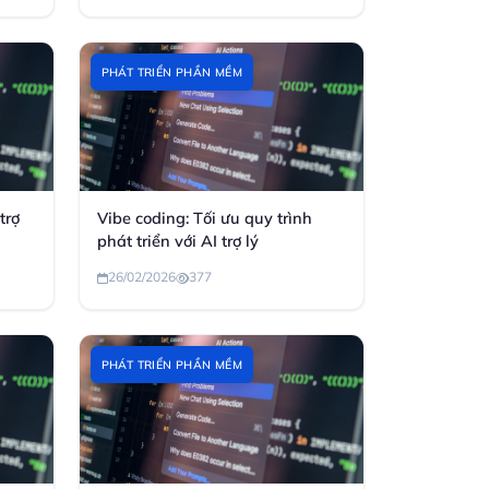
PHÁT TRIỂN PHẦN MỀM
trợ
Vibe coding: Tối ưu quy trình
phát triển với AI trợ lý
26/02/2026
377
PHÁT TRIỂN PHẦN MỀM