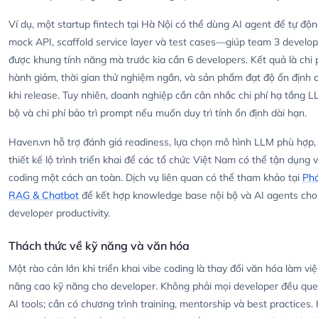
Ví dụ, một startup fintech tại Hà Nội có thể dùng AI agent để tự độn
mock API, scaffold service layer và test cases—giúp team 3 develop
được khung tính năng mà trước kia cần 6 developers. Kết quả là chi 
hành giảm, thời gian thử nghiệm ngắn, và sản phẩm đạt độ ổn định 
khi release. Tuy nhiên, doanh nghiệp cần cân nhắc chi phí hạ tầng L
bộ và chi phí bảo trì prompt nếu muốn duy trì tính ổn định dài hạn.
Haven.vn hỗ trợ đánh giá readiness, lựa chọn mô hình LLM phù hợp,
thiết kế lộ trình triển khai để các tổ chức Việt Nam có thể tận dụng 
coding một cách an toàn. Dịch vụ liên quan có thể tham khảo tại
Phá
RAG & Chatbot
để kết hợp knowledge base nội bộ và AI agents cho
developer productivity.
Thách thức về kỹ năng và văn hóa
Một rào cản lớn khi triển khai vibe coding là thay đổi văn hóa làm vi
nâng cao kỹ năng cho developer. Không phải mọi developer đều qu
AI tools; cần có chương trình training, mentorship và best practices.