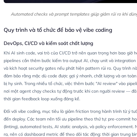
Automated checks và prompt templates giúp giảm rủi ro khi dùn
Quy trình và tổ chức để bảo vệ vibe coding
DevOps, CI/CD và kiểm soát chất lượng
Khi AI sinh code, vai trò của CI/CD trở nên quan trọng hơn bao giờ h
pipelines cần thêm bước kiểm tra output AI, chạy unit và integration 
và kích hoạt security gates nếu phát hiện pattern rủi ro. Quy trình n
đảm bảo rằng mặc dù code được gợi ý nhanh, chất lượng và an toà
bị hy sinh. Trong nhiều tổ chức, việc thêm bước "AI review" vào pipe
nơi một agent chạy checks tự động trước khi con người review — đã
thời gian feedback loop xuống đáng kể.
Đối với vibe coding, mục tiêu là giảm friction trong hành trình từ ý t
đến deploy. Các team nên tối ưu pipeline theo thứ tự: pre-commit h
(linting), automated tests, AI static analysis, và policy enforcement. 
ra, nên có dashboard metric để theo dõi tác động: thời gian trung bì