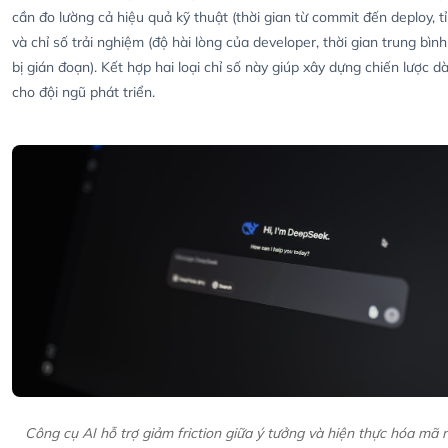
cần đo lường cả hiệu quả kỹ thuật (thời gian từ commit đến deploy, tỉ
và chỉ số trải nghiệm (độ hài lòng của developer, thời gian trung bìn
bị gián đoạn). Kết hợp hai loại chỉ số này giúp xây dựng chiến lược d
cho đội ngũ phát triển.
Công cụ AI hỗ trợ giảm friction giữa ý tưởng và hiện thực hóa mã