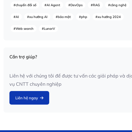
#chuyển đổi số
#AI Agent
#DevOps
#RAG
#công nghệ
#AI
#xu hướng AI
#bảo mật
#php
#xu hướng 2024
#Web search
#LunarV
Cần trợ giúp?
Liên hệ với chúng tôi để được tư vấn các giải pháp và dị
vụ CNTT chuyên nghiệp
Liên hệ ngay