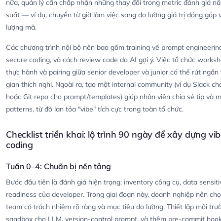
nữa, quản lý cần chấp nhận những thay đổi trong metric đánh giá n
suất — ví dụ, chuyển từ giờ làm việc sang đo lường giá trị đóng góp 
lượng mã.
Các chương trình nội bộ nên bao gồm training về prompt engineerin
secure coding, và cách review code do AI gợi ý. Việc tổ chức works
thực hành và pairing giữa senior developer và junior có thể rút ngắn 
gian thích nghi. Ngoài ra, tạo một internal community (ví dụ Slack ch
hoặc Git repo cho prompt/templates) giúp nhân viên chia sẻ tip và m
patterns, từ đó lan tỏa "vibe" tích cực trong toàn tổ chức.
Checklist triển khai: lộ trình 90 ngày để xây dựng vi
coding
Tuần 0–4: Chuẩn bị nền tảng
Bước đầu tiên là đánh giá hiện trạng: inventory công cụ, data sensitiv
readiness của developer. Trong giai đoạn này, doanh nghiệp nên chọn
team có trách nhiệm rõ ràng và mục tiêu đo lường. Thiết lập môi trư
sandbox cho LLM, version-control prompt, và thêm pre-commit hook