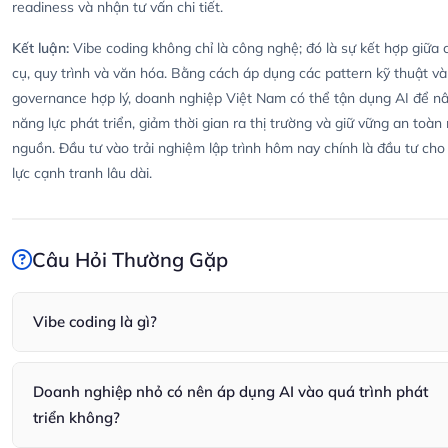
readiness và nhận tư vấn chi tiết.
Kết luận:
Vibe coding không chỉ là công nghệ; đó là sự kết hợp giữa 
cụ, quy trình và văn hóa. Bằng cách áp dụng các pattern kỹ thuật và
governance hợp lý, doanh nghiệp Việt Nam có thể tận dụng AI để n
năng lực phát triển, giảm thời gian ra thị trường và giữ vững an toàn
nguồn. Đầu tư vào trải nghiệm lập trình hôm nay chính là đầu tư ch
lực cạnh tranh lâu dài.
Câu Hỏi Thường Gặp
Vibe coding là gì?
Vibe coding là trạng thái tối ưu khi lập trình viên duy trì độ tập tr
và hiệu suất cao nhờ sự phối hợp giữa công cụ, quy trình và văn 
Doanh nghiệp nhỏ có nên áp dụng AI vào quá trình phát
Nó bao gồm cả công nghệ AI hỗ trợ lẫn governance để đảm bảo
triển không?
chất lượng mã.