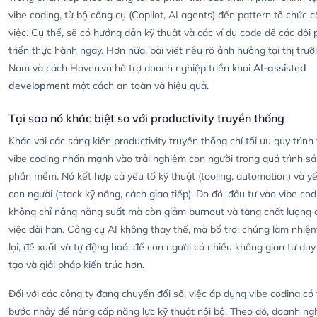
vibe coding, từ bộ công cụ (Copilot, AI agents) đến pattern tổ chức 
việc. Cụ thể, sẽ có hướng dẫn kỹ thuật và các ví dụ code để các đội 
triển thực hành ngay. Hơn nữa, bài viết nêu rõ ảnh hưởng tại thị trườ
Nam và cách Haven.vn hỗ trợ doanh nghiệp triển khai
AI-assisted
development
một cách an toàn và hiệu quả.
Tại sao nó khác biệt so với productivity truyền thống
Khác với các sáng kiến productivity truyền thống chỉ tối ưu quy trình 
vibe coding nhấn mạnh vào trải nghiệm con người trong quá trình s
phần mềm. Nó kết hợp cả yếu tố kỹ thuật (tooling, automation) và yế
con người (stack kỹ năng, cách giao tiếp). Do đó, đầu tư vào vibe cod
không chỉ nâng năng suất mà còn giảm burnout và tăng chất lượng 
việc dài hạn. Công cụ AI không thay thế, mà bổ trợ: chúng làm nhiệm
lại, đề xuất và tự động hoá, để con người có nhiều không gian tư du
tạo và giải pháp kiến trúc hơn.
Đối với các công ty đang chuyển đổi số, việc áp dụng vibe coding có 
bước nhảy để nâng cấp năng lực kỹ thuật nội bộ. Theo đó, doanh ng