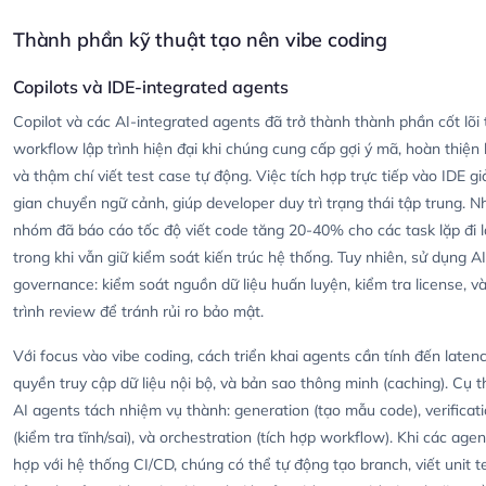
Thành phần kỹ thuật tạo nên vibe coding
Copilots và IDE-integrated agents
Copilot và các AI-integrated agents đã trở thành thành phần cốt lõi 
workflow lập trình hiện đại khi chúng cung cấp gợi ý mã, hoàn thiện
và thậm chí viết test case tự động. Việc tích hợp trực tiếp vào IDE g
gian chuyển ngữ cảnh, giúp developer duy trì trạng thái tập trung. N
nhóm đã báo cáo tốc độ viết code tăng 20-40% cho các task lặp đi lặ
trong khi vẫn giữ kiểm soát kiến trúc hệ thống. Tuy nhiên, sử dụng A
governance: kiểm soát nguồn dữ liệu huấn luyện, kiểm tra license, v
trình review để tránh rủi ro bảo mật.
Với focus vào vibe coding, cách triển khai agents cần tính đến latenc
quyền truy cập dữ liệu nội bộ, và bản sao thông minh (caching). Cụ t
AI agents tách nhiệm vụ thành: generation (tạo mẫu code), verificat
(kiểm tra tĩnh/sai), và orchestration (tích hợp workflow). Khi các agen
hợp với hệ thống CI/CD, chúng có thể tự động tạo branch, viết unit t