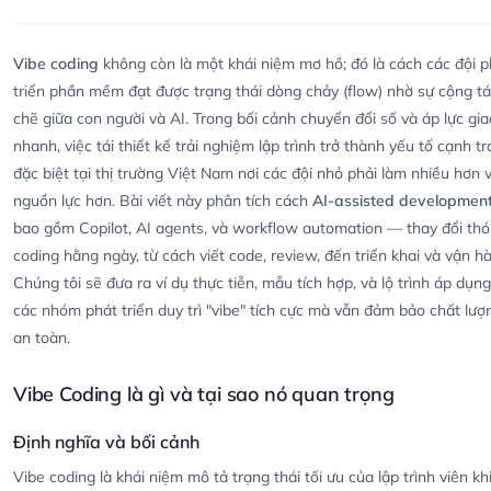
Vibe coding
không còn là một khái niệm mơ hồ; đó là cách các đội p
triển phần mềm đạt được trạng thái dòng chảy (flow) nhờ sự cộng tá
chẽ giữa con người và AI. Trong bối cảnh chuyển đổi số và áp lực gi
nhanh, việc tái thiết kế trải nghiệm lập trình trở thành yếu tố cạnh tr
đặc biệt tại thị trường Việt Nam nơi các đội nhỏ phải làm nhiều hơn vớ
nguồn lực hơn. Bài viết này phân tích cách
AI-assisted developmen
bao gồm Copilot, AI agents, và workflow automation — thay đổi thó
coding hằng ngày, từ cách viết code, review, đến triển khai và vận h
Chúng tôi sẽ đưa ra ví dụ thực tiễn, mẫu tích hợp, và lộ trình áp dụng
các nhóm phát triển duy trì "vibe" tích cực mà vẫn đảm bảo chất lượ
an toàn.
Vibe Coding là gì và tại sao nó quan trọng
Định nghĩa và bối cảnh
Vibe coding là khái niệm mô tả trạng thái tối ưu của lập trình viên kh