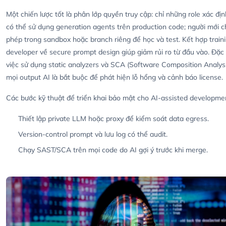
Một chiến lược tốt là phân lớp quyền truy cập: chỉ những role xác đị
có thể sử dụng generation agents trên production code; người mới c
phép trong sandbox hoặc branch riêng để học và test. Kết hợp train
developer về secure prompt design giúp giảm rủi ro từ đầu vào. Đặc 
việc sử dụng static analyzers và SCA (Software Composition Analysi
mọi output AI là bắt buộc để phát hiện lỗ hổng và cảnh báo license.
Các bước kỹ thuật để triển khai bảo mật cho AI-assisted developme
Thiết lập private LLM hoặc proxy để kiểm soát data egress.
Version-control prompt và lưu log có thể audit.
Chạy SAST/SCA trên mọi code do AI gợi ý trước khi merge.