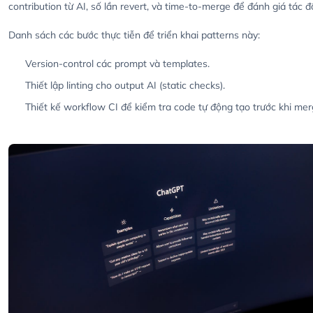
contribution từ AI, số lần revert, và time-to-merge để đánh giá tác đ
Danh sách các bước thực tiễn để triển khai patterns này:
Version-control các prompt và templates.
Thiết lập linting cho output AI (static checks).
Thiết kế workflow CI để kiểm tra code tự động tạo trước khi mer