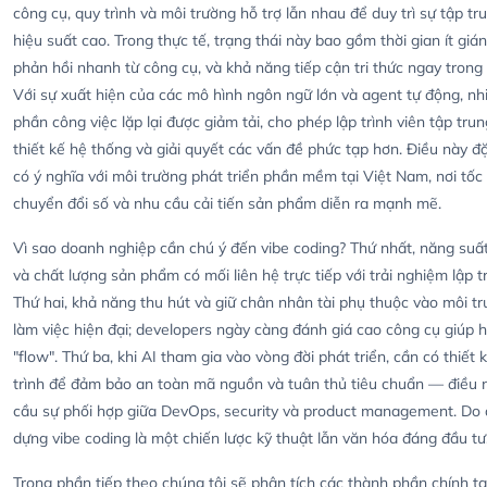
công cụ, quy trình và môi trường hỗ trợ lẫn nhau để duy trì sự tập tr
hiệu suất cao. Trong thực tế, trạng thái này bao gồm thời gian ít giá
phản hồi nhanh từ công cụ, và khả năng tiếp cận tri thức ngay trong 
Với sự xuất hiện của các mô hình ngôn ngữ lớn và agent tự động, nh
phần công việc lặp lại được giảm tải, cho phép lập trình viên tập tru
thiết kế hệ thống và giải quyết các vấn đề phức tạp hơn. Điều này đặ
có ý nghĩa với môi trường phát triển phần mềm tại Việt Nam, nơi tốc
chuyển đổi số và nhu cầu cải tiến sản phẩm diễn ra mạnh mẽ.
Vì sao doanh nghiệp cần chú ý đến vibe coding? Thứ nhất, năng su
và chất lượng sản phẩm có mối liên hệ trực tiếp với trải nghiệm lập tr
Thứ hai, khả năng thu hút và giữ chân nhân tài phụ thuộc vào môi t
làm việc hiện đại; developers ngày càng đánh giá cao công cụ giúp 
"flow". Thứ ba, khi AI tham gia vào vòng đời phát triển, cần có thiết 
trình để đảm bảo an toàn mã nguồn và tuân thủ tiêu chuẩn — điều 
cầu sự phối hợp giữa DevOps, security và product management. Do 
dựng vibe coding là một chiến lược kỹ thuật lẫn văn hóa đáng đầu tư
Trong phần tiếp theo chúng tôi sẽ phân tích các thành phần chính t