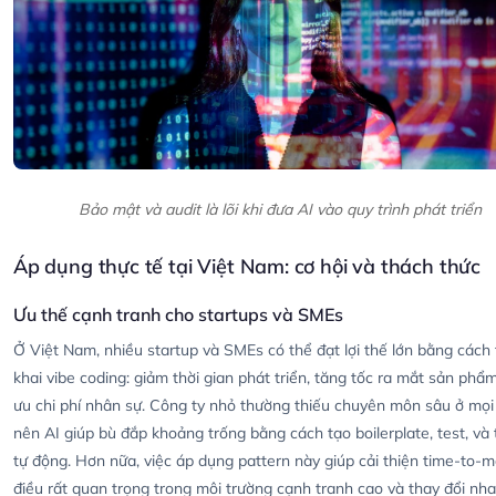
Bảo mật và audit là lõi khi đưa AI vào quy trình phát triển
Áp dụng thực tế tại Việt Nam: cơ hội và thách thức
Ưu thế cạnh tranh cho startups và SMEs
Ở Việt Nam, nhiều startup và SMEs có thể đạt lợi thế lớn bằng cách 
khai vibe coding: giảm thời gian phát triển, tăng tốc ra mắt sản phẩm
ưu chi phí nhân sự. Công ty nhỏ thường thiếu chuyên môn sâu ở mọ
nên AI giúp bù đắp khoảng trống bằng cách tạo boilerplate, test, và t
tự động. Hơn nữa, việc áp dụng pattern này giúp cải thiện time-to-m
điều rất quan trọng trong môi trường cạnh tranh cao và thay đổi nha