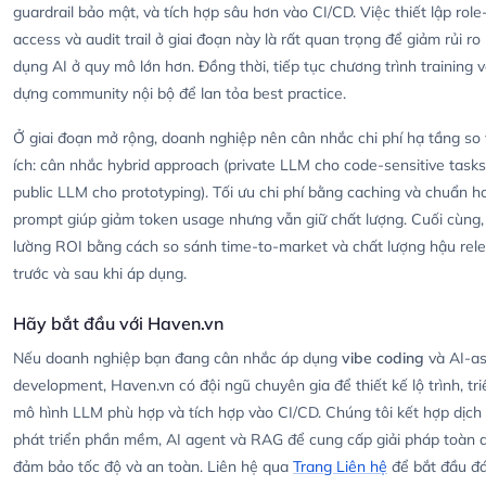
guardrail bảo mật, và tích hợp sâu hơn vào CI/CD. Việc thiết lập rol
access và audit trail ở giai đoạn này là rất quan trọng để giảm rủi ro 
dụng AI ở quy mô lớn hơn. Đồng thời, tiếp tục chương trình training 
dựng community nội bộ để lan tỏa best practice.
Ở giai đoạn mở rộng, doanh nghiệp nên cân nhắc chi phí hạ tầng so v
ích: cân nhắc hybrid approach (private LLM cho code-sensitive tasks
public LLM cho prototyping). Tối ưu chi phí bằng caching và chuẩn h
prompt giúp giảm token usage nhưng vẫn giữ chất lượng. Cuối cùng,
lường ROI bằng cách so sánh time-to-market và chất lượng hậu rel
trước và sau khi áp dụng.
Hãy bắt đầu với Haven.vn
Nếu doanh nghiệp bạn đang cân nhắc áp dụng
vibe coding
và AI-as
development, Haven.vn có đội ngũ chuyên gia để thiết kế lộ trình, tri
mô hình LLM phù hợp và tích hợp vào CI/CD. Chúng tôi kết hợp dịch
phát triển phần mềm, AI agent và RAG để cung cấp giải pháp toàn d
đảm bảo tốc độ và an toàn. Liên hệ qua
Trang Liên hệ
để bắt đầu đá