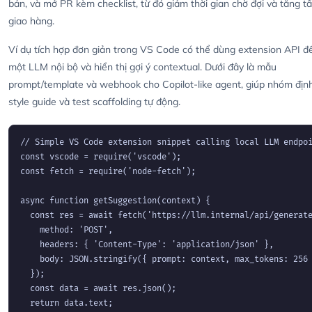
bản, và mở PR kèm checklist, từ đó giảm thời gian chờ đợi và tăng t
giao hàng.
Ví dụ tích hợp đơn giản trong VS Code có thể dùng extension API để
một LLM nội bộ và hiển thị gợi ý contextual. Dưới đây là mẫu
prompt/template và webhook cho Copilot-like agent, giúp nhóm địn
style guide và test scaffolding tự động.
// Simple VS Code extension snippet calling local LLM endpoi
const vscode = require('vscode');

const fetch = require('node-fetch');

async function getSuggestion(context) {

  const res = await fetch('https://llm.internal/api/generate
    method: 'POST',

    headers: { 'Content-Type': 'application/json' },

    body: JSON.stringify({ prompt: context, max_tokens: 256 
  });

  const data = await res.json();

  return data.text;
