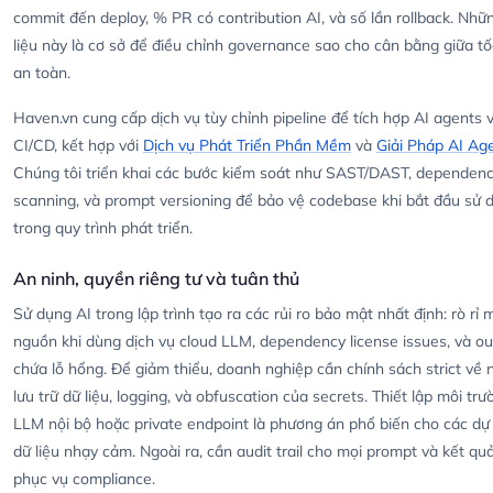
commit đến deploy, % PR có contribution AI, và số lần rollback. Nhữ
liệu này là cơ sở để điều chỉnh governance sao cho cân bằng giữa tố
an toàn.
Haven.vn cung cấp dịch vụ tùy chỉnh pipeline để tích hợp AI agents 
CI/CD, kết hợp với
Dịch vụ Phát Triển Phần Mềm
và
Giải Pháp AI Ag
Chúng tôi triển khai các bước kiểm soát như SAST/DAST, dependen
scanning, và prompt versioning để bảo vệ codebase khi bắt đầu sử 
trong quy trình phát triển.
An ninh, quyền riêng tư và tuân thủ
Sử dụng AI trong lập trình tạo ra các rủi ro bảo mật nhất định: rò rỉ 
nguồn khi dùng dịch vụ cloud LLM, dependency license issues, và ou
chứa lỗ hổng. Để giảm thiểu, doanh nghiệp cần chính sách strict về 
lưu trữ dữ liệu, logging, và obfuscation của secrets. Thiết lập môi trư
LLM nội bộ hoặc private endpoint là phương án phổ biến cho các dự
dữ liệu nhạy cảm. Ngoài ra, cần audit trail cho mọi prompt và kết qu
phục vụ compliance.