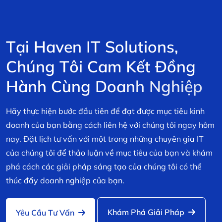
T
ạ
i
H
a
v
e
n
I
T
S
o
l
u
t
i
o
n
s
,
C
h
ú
n
g
T
ô
i
C
a
m
K
ế
t
Đ
ồ
n
g
H
à
n
h
C
ù
n
g
D
o
a
n
h
N
g
h
i
ệ
p
Hãy thực hiện bước đầu tiên để đạt được mục tiêu kinh
doanh của bạn bằng cách liên hệ với chúng tôi ngay hôm
nay. Đặt lịch tư vấn với một trong những chuyên gia IT
của chúng tôi để thảo luận về mục tiêu của bạn và khám
phá cách các giải pháp sáng tạo của chúng tôi có thể
thúc đẩy doanh nghiệp của bạn.
Khám Phá Giải Pháp
Yêu Cầu Tư Vấn