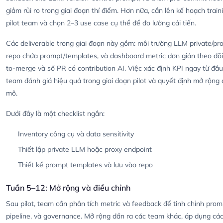
giảm rủi ro trong giai đoạn thí điểm. Hơn nữa, cần lên kế hoạch train
pilot team và chọn 2–3 use case cụ thể để đo lường cải tiến.
Các deliverable trong giai đoạn này gồm: môi trường LLM private/pro
repo chứa prompt/templates, và dashboard metric đơn giản theo dõi
to-merge và số PR có contribution AI. Việc xác định KPI ngay từ đầu
team đánh giá hiệu quả trong giai đoạn pilot và quyết định mở rộng
mô.
Dưới đây là một checklist ngắn:
Inventory công cụ và data sensitivity
Thiết lập private LLM hoặc proxy endpoint
Thiết kế prompt templates và lưu vào repo
Tuần 5–12: Mở rộng và điều chỉnh
Sau pilot, team cần phân tích metric và feedback để tinh chỉnh prom
pipeline, và governance. Mở rộng dần ra các team khác, áp dụng cá