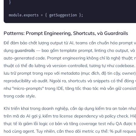
}

Patterns: Prompt Engineering, Shortcuts, và Guardrails
Để đảm bảo chất lượng output từ AI, teams cần chuẩn hóa prompt 
dụng
guardrails
— bao gồm template prompt, linting cho output, và 
auto-generated code. Prompt engineering không chỉ là nghệ thuật; n
thuật có thể đo lường và version-controlled, tương tự như codebase.
lưu trữ prompt trong repo với metadata (mục đích, độ tin cậy, owner)
reproducibility và audit. Ngoài ra, shortcuts và snippets có thể đóng 
như "micro-prompts" trong IDE, tăng tốc thao tác mà vẫn giữ consis
trong code style.
Khi triển khai trong doanh nghiệp, cần áp dụng kiểm tra an toàn nh
trên mã do AI gợi ý, kiểm tra license dependency và policy check. H
thực tế là giảm lỗi logic cơ bản và tăng coverage test nếu QA được 
hoá cùng agent. Tuy nhiên, cần theo dõi metric cụ thể: % pull reques