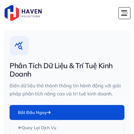
Trang Chủ
Dịch Vụ
Phân Tích Dữ Liệu & Trí Tuệ Kinh Doanh
Phân Tích Dữ Liệu & Trí Tuệ Kinh Doanh
query_stats
Phân Tích Dữ Liệu & Trí Tuệ Kinh
Doanh
Biến dữ liệu thô thành thông tin hành động với giải
pháp phân tích nâng cao và trí tuệ kinh doanh.
Bắt Đầu Ngay
Quay Lại Dịch Vụ