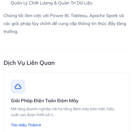
Quản Lý Chất Lượng & Quản Trị Dữ Liệu
Chúng tôi làm việc với Power BI, Tableau, Apache Spark và
các giải pháp tùy chỉnh để cung cấp thông tin thúc đẩy tăng
trưởng.
Dịch Vụ Liên Quan
cloud
Giải Pháp Điện Toán Đám Mây
Mở rộng doanh nghiệp với hạ tầng đám mây bảo mật, hiệu
suất cao được thiết kế ri...
Tìm Hiểu Thêm